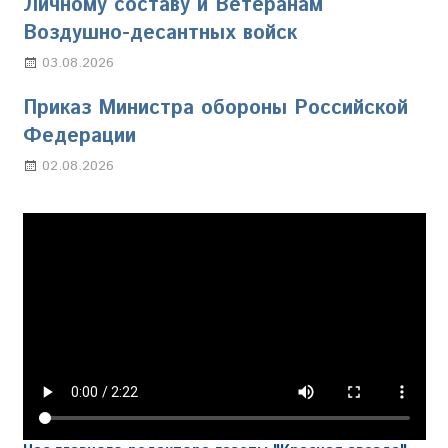
Личному составу и Ветеранам
Воздушно-десантных войск
03.08.2026
Марина Щербакова
Приказ Министра обороны Российской
Федерации
02.08.2026
Настя Свиридова