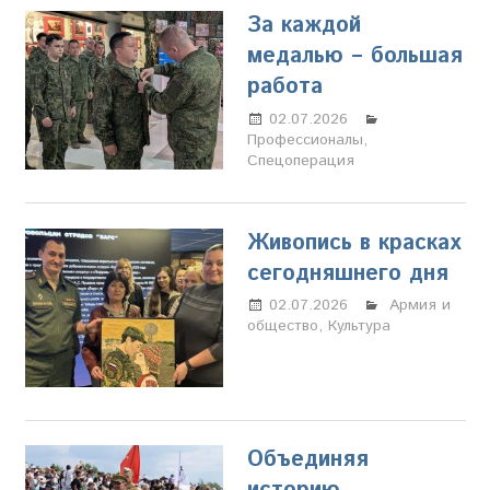
За каждой
медалью – большая
работа
02.07.2026
Марина
Профессионалы
Щербакова
,
Спецоперация
Живопись в красках
сегодняшнего дня
02.07.2026
Марина
Армия и
общество
,
Культура
Щербакова
Объединяя