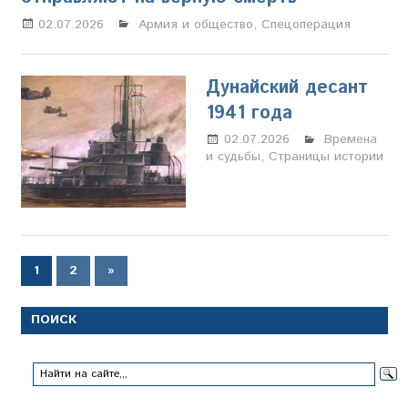
02.07.2026
Марина Щербакова
Армия и общество
,
Спецоперация
Дунайский десант
1941 года
02.07.2026
Марина
Времена
и судьбы
,
Страницы истории
Щербакова
Пагинация
Следующие
1
2
»
записи
записей
ПОИСК