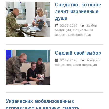
Средство, которое
лечит израненные
души
02.07.2026
Марина
Выбор
редакции
,
Социальный
Щербакова
аспект
,
Спецоперация
Сделай свой выбор
02.07.2026
Марина
Армия и
общество
,
Спецоперация
Щербакова
Украинских мобилизованных
отправляют на верную смерть