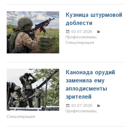
Кузница штурмовой
доблести
02.07.2026
Марина
Профессионалы
Щербакова
,
Спецоперация
Канонада орудий
заменила ему
аплодисменты
зрителей
02.07.2026
Марина
Профессионалы
Щербакова
,
Спецоперация