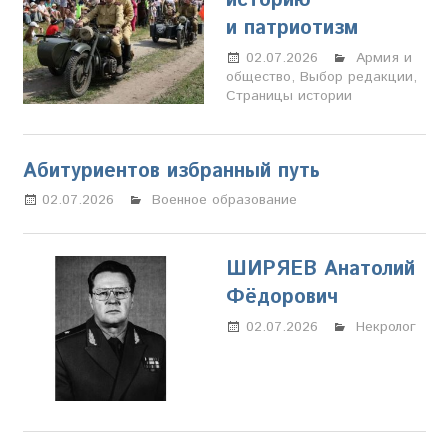
историю
и патриотизм
02.07.2026
Марина
Армия и
общество
,
Выбор редакции
Щербакова
,
Страницы истории
Абитуриентов избранный путь
02.07.2026
Марина Щербакова
Военное образование
ШИРЯЕВ Анатолий
Фёдорович
02.07.2026
Марина
Некролог
Щербакова