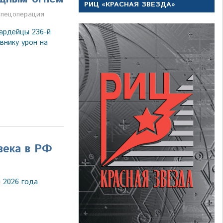
РИЦ «КРАСНАЯ ЗВЕЗДА»
а
пецоперация
ардейцы 236-й
внику урон на
века в РФ
 2026 года