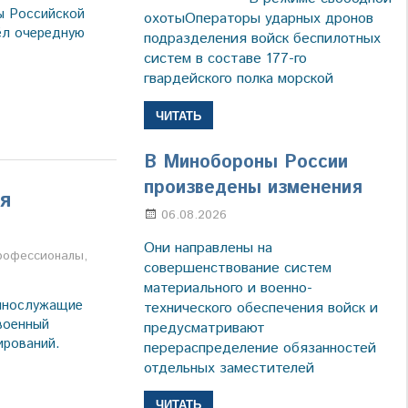
ы Российской
охотыОператоры ударных дронов
ёл очередную
подразделения войск беспилотных
систем в составе 177-го
гвардейского полка морской
ЧИТАТЬ
В Минобороны России
произведены изменения
я
06.08.2026
Марина Щербакова
Они направлены на
а
рофессионалы
,
совершенствование систем
материального и военно-
еннослужащие
технического обеспечения войск и
военный
предусматривают
ирований.
перераспределение обязанностей
отдельных заместителей
ЧИТАТЬ