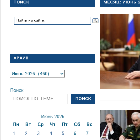
с
ПОИСК
МЕСЯЦ:
ИЮНЬ 
1
января
1924
года
АРХИВ
Архив
Поиск
ПОИСК
Июнь 2026
Пн
Вт
Ср
Чт
Пт
Сб
Вс
1
2
3
4
5
6
7