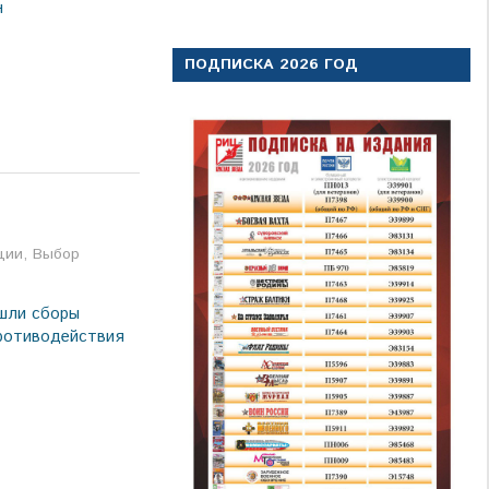
н
ПОДПИСКА 2026 ГОД
а
ции
,
Выбор
шли сборы
противодействия