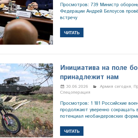
Просмотров: 739 Министр оборон
Федерации Андрей Белоусов пров
встречу
ЧИТАТЬ
Инициатива на поле бо
принадлежит нам
30.06.2026
Марина Щербаков
Армия сегодня
,
П
Спецоперация
Просмотров: 1 181 Российские во
продолжают уверенно сокращать 
потенциал необандеровских форм
ЧИТАТЬ