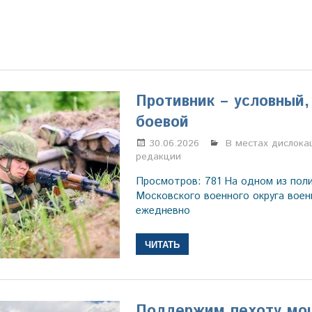
Противник – условный,
боевой
30.06.2026
Марина Щербаков
В местах дислока
редакции
Просмотров: 781 На одном из пол
Московского военного округа вое
ежедневно
ЧИТАТЬ
Поддержим пехоту мо