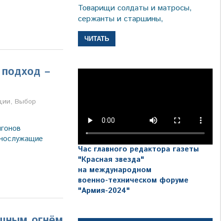
Товарищи солдаты и матросы,
сержанты и старшины,
ЧИТАТЬ
 подход –
а
ции
,
Выбор
игонов
ннослужащие
Час главного редактора газеты
"Красная звезда"
на международном
военно-техническом форуме
"Армия-2024"
щным огнём