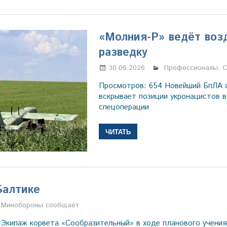
«Молния-Р» ведёт во
разведку
30.06.2026
Марина Щербаков
Профессионалы
,
С
Просмотров: 654 Новейший БпЛА 
вскрывает позиции укронацистов в
спецоперации
ЧИТАТЬ
Балтике
Марина Щербакова
Минобороны сообщает
 Экипаж корвета «Сообразительный» в ходе планового учени