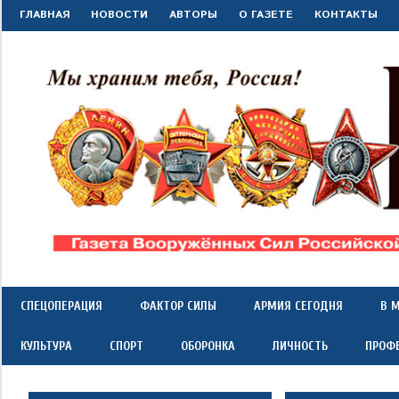
Перейти
ГЛАВНАЯ
НОВОСТИ
АВТОРЫ
О ГАЗЕТЕ
КОНТАКТЫ
к
содержимому
"Красная
Газета
Вооружённых
Сил
звезда"
СПЕЦОПЕРАЦИЯ
ФАКТОР СИЛЫ
АРМИЯ СЕГОДНЯ
В 
Российской
Федерации
КУЛЬТУРА
СПОРТ
ОБОРОНКА
ЛИЧНОСТЬ
ПРОФ
*
выходит