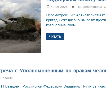
30.06.2026
Марина Щербаков
Профессионалы
,
С
Просмотров: 512 Артиллеристы-гв
бригады ежедневно наносят проти
краснолиманском
ЧИТАТЬ
треча с Уполномоченным по правам чело
Марина Щербакова
Новости
51 Президент Российской Федерации Владимир Путин 29 июня