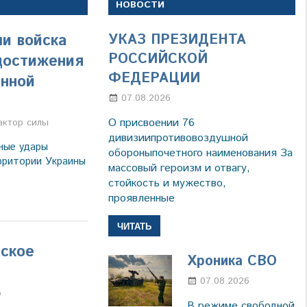
НОВОСТИ
и войска
УКАЗ ПРЕЗИДЕНТА
РОССИЙСКОЙ
 достижения
ФЕДЕРАЦИИ
енной
07.08.2026
Настя Свиридова
О присвоении 76
а
ктор силы
дивизиипротивовоздушной
ные удары
обороныпочетного наименования За
рритории Украины
массовый героизм и отвагу,
стойкость и мужество,
проявленные
ЧИТАТЬ
еское
Хроника СВО
07.08.2026
Настя
а
о
Свиридов
В режиме свободной