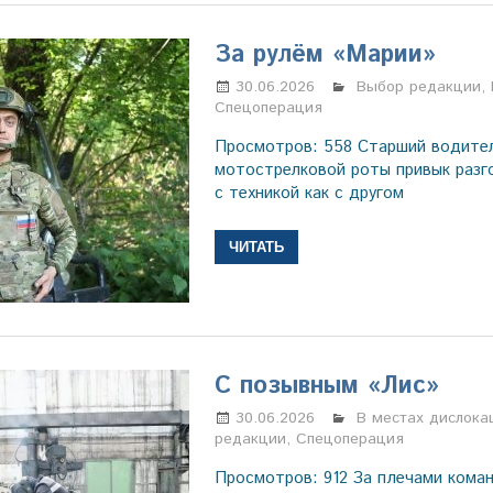
За рулём «Марии»
30.06.2026
Марина Щербаков
Выбор редакции
,
Спецоперация
Просмотров: 558 Старший водите
мотострелковой роты привык разг
с техникой как с другом
ЧИТАТЬ
С позывным «Лис»
30.06.2026
Марина Щербаков
В местах дислока
редакции
,
Спецоперация
Просмотров: 912 За плечами кома