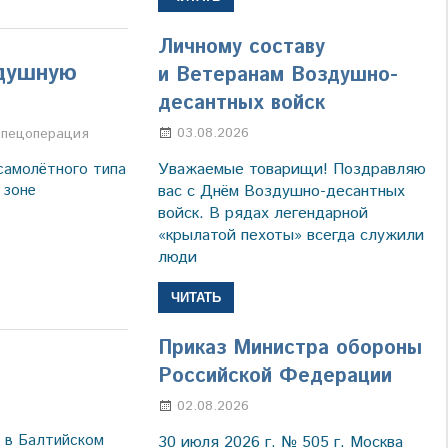
Личному составу
здушную
и Ветеранам Воздушно-
десантных войск
03.08.2026
Марина Щербакова
а
пецоперация
Уважаемые товарищи! Поздравляю
самолётного типа
вас с Днём Воздушно-десантных
 зоне
войск. В рядах легендарной
«крылатой пехоты» всегда служили
люди
ЧИТАТЬ
Приказ Министра обороны
Российской Федерации
02.08.2026
Настя Свиридова
я в Балтийском
30 июля 2026 г. № 505 г. Москва