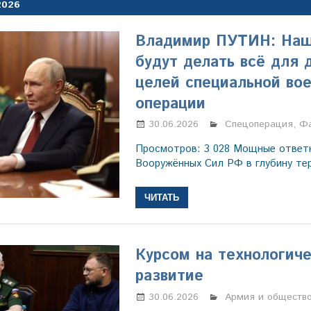
2026
Владимир ПУТИН: Наш
будут делать всё для
целей специальной во
операции
30.06.2026
Марина Щербаков
Спецоперация
,
Фа
Просмотров: 3 028 Мощные ответ
Вооружённых Сил РФ в глубину те
ЧИТАТЬ
Курсом на технологич
развитие
30.06.2026
Марина Щербаков
Армия и обществ