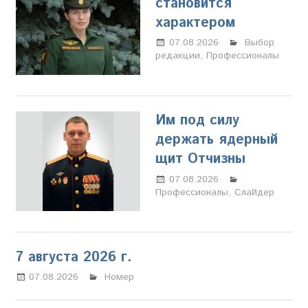
становится
характером
07.08.2026
Настя
Выбор
редакции
,
Профессионалы
Свиридова
Им под силу
держать ядерный
щит Отчизны
07.08.2026
Настя
Профессионалы
Свиридова
,
Слайдер
7 августа 2026 г.
07.08.2026
Настя Свиридова
Номер