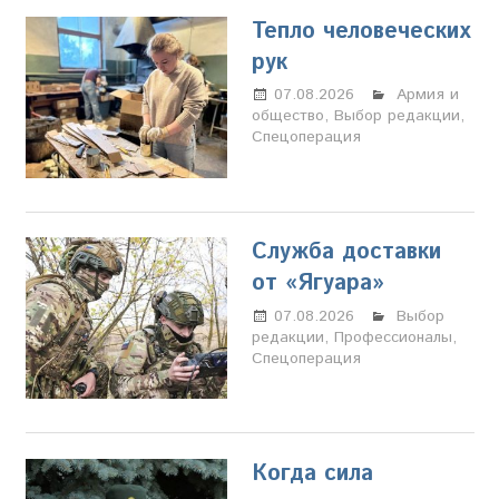
Тепло человеческих
рук
07.08.2026
Настя
Армия и
общество
,
Выбор редакции
Свиридова
,
Спецоперация
Служба доставки
от «Ягуара»
07.08.2026
Настя
Выбор
редакции
,
Профессионалы
Свиридова
,
Спецоперация
Когда сила