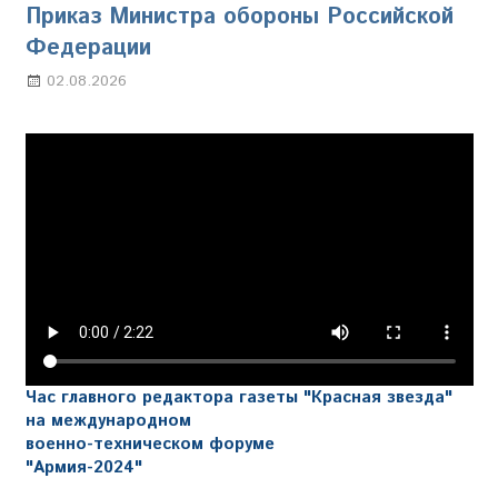
Приказ Министра обороны Российской
Федерации
02.08.2026
Настя Свиридова
Час главного редактора газеты "Красная звезда"
на международном
военно-техническом форуме
"Армия-2024"