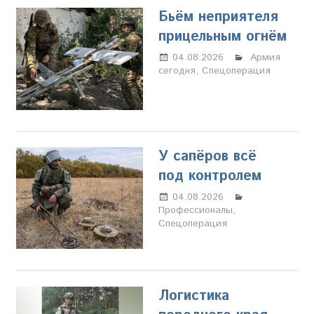
Бьём неприятеля
прицельным огнём
04.08.2026
Настя
Армия
сегодня
,
Спецоперация
Свиридова
У сапёров всё
под контролем
04.08.2026
Настя
Профессионалы
,
Свиридова
Спецоперация
Логистика