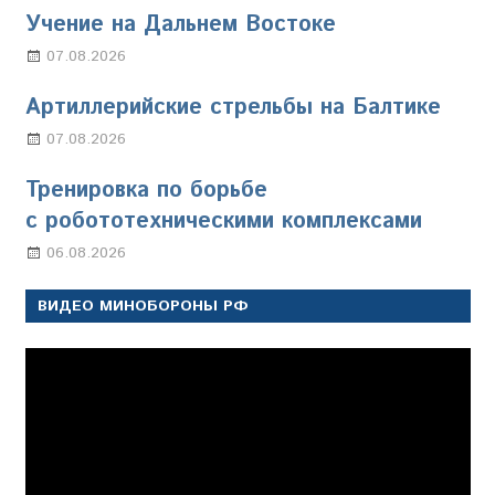
Учение на Дальнем Востоке
07.08.2026
Настя Свиридова
Артиллерийские стрельбы на Балтике
07.08.2026
Настя Свиридова
Тренировка по борьбе
с робототехническими комплексами
06.08.2026
Марина Щербакова
ВИДЕО МИНОБОРОНЫ РФ
Видеоплеер