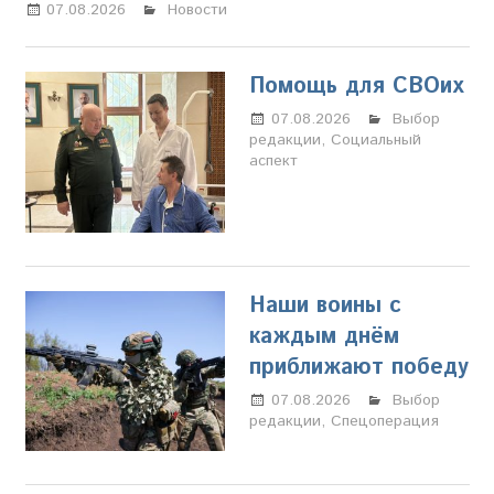
07.08.2026
Настя Свиридова
Новости
Помощь для СВОих
07.08.2026
Настя
Выбор
редакции
,
Социальный
Свиридова
аспект
Наши воины с
каждым днём
приближают победу
07.08.2026
Настя
Выбор
редакции
,
Спецоперация
Свиридова