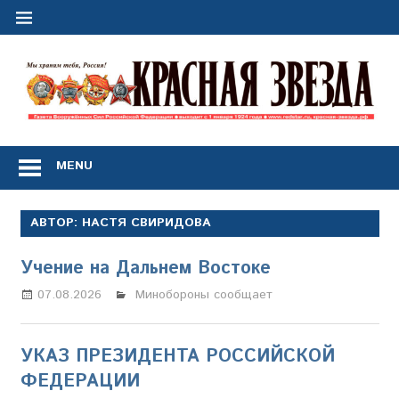
Перейти
к
содержимому
"
з
Газета
Вооружённых
MENU
Сил
Российской
Федерации
АВТОР:
НАСТЯ СВИРИДОВА
*
выходит
Учение на Дальнем Востоке
с
1
07.08.2026
Настя Свиридова
Минобороны сообщает
января
1924
года
УКАЗ ПРЕЗИДЕНТА РОССИЙСКОЙ
ФЕДЕРАЦИИ