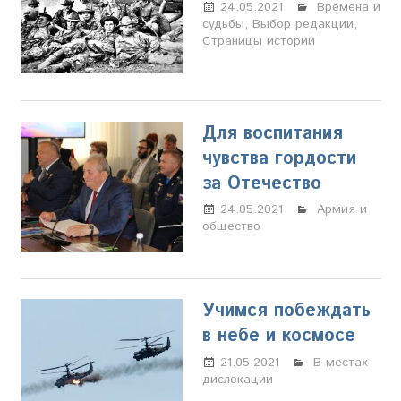
24.05.2021
Настя
Времена и
судьбы
,
Выбор редакции
Свиридова
,
Страницы истории
Для воспитания
чувства гордости
за Отечество
24.05.2021
Настя
Армия и
общество
Свиридова
Учимся побеждать
в небе и космосе
21.05.2021
Настя
В местах
дислокации
Свиридова