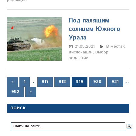
Под палящим
солнцем Южного
Урала
21.05.2021
Настя
В местах
дислокации
,
Выбор
Свиридова
редакции
Пагинация
Предыдущие
…
…
«
1
917
918
919
920
921
записи
записей
Следующие
952
»
записи
ПОИСК