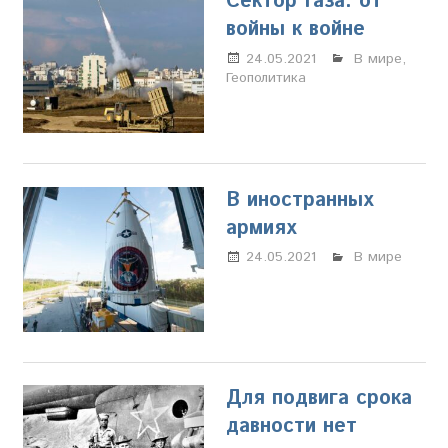
Сектор Газа: от
войны к войне
24.05.2021
Настя
В мире
,
Геополитика
Свиридова
В иностранных
армиях
24.05.2021
Настя
В мире
Свиридова
Для подвига срока
давности нет