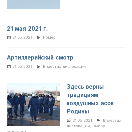
21 мая 2021 г.
21.05.2021
Настя Свиридова
Номер
Артиллерийский смотр
21.05.2021
Настя Свиридова
В местах дислокации
Здесь верны
традициям
воздушных асов
Родины
21.05.2021
Настя
В местах
дислокации
,
Выбор
Свиридова
редакции