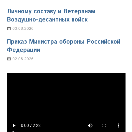
Личному составу и Ветеранам
Воздушно-десантных войск
03.08.2026
Марина Щербакова
Приказ Министра обороны Российской
Федерации
02.08.2026
Настя Свиридова