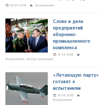
20.04.2018
Олег Владыкин
Вооружения
Слова и дела
предприятий
оборонно-
промышленного
комплекса
16.04.2018
Олег
Вооружения
,
Выбор редакции
Владыкин
«Летающую парту»
готовят к
испытаниям
16.04.2018
Олег
Вооружения
Владыкин