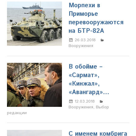
Морпехи в
Приморье
перевооружаются
на БТР-82А
26.03.2018
Олег
Вооружения
Владыкин
В обойме –
«Сармат»,
«Кинжал»,
«Авангард»…
12.03.2018
Марина
Вооружения
,
Выбор
Щербакова
редакции
С именем комбрига