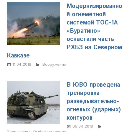
Модернизированно
й огнемётной
системой ТОС-1А
«Буратино»
оснастили часть
РХБЗ на Северном
Кавказе
11.04.2018
Олег Владыкин
Вооружения
В ЮВО проведена
тренировка
разведывательно-
огневых (ударных)
контуров
06.04.2018
Олег