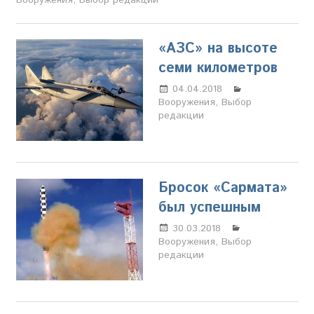
Вооружения
,
Выбор редакции
Владыкин
«АЗС» на высоте
семи километров
04.04.2018
Олег
Вооружения
,
Выбор
Владыкин
редакции
Бросок «Сармата»
был успешным
30.03.2018
Олег
Вооружения
,
Выбор
Владыкин
редакции