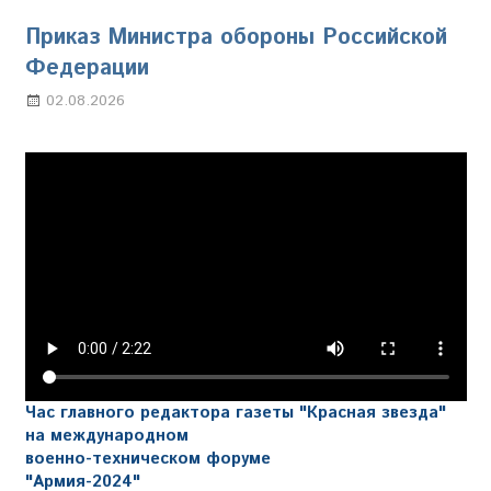
Приказ Министра обороны Российской
Федерации
02.08.2026
Настя Свиридова
Час главного редактора газеты "Красная звезда"
на международном
военно-техническом форуме
"Армия-2024"