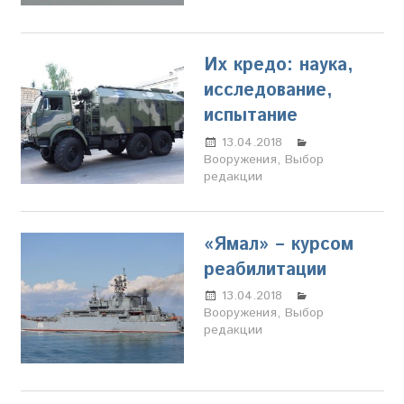
Их кредо: наука,
исследование,
испытание
13.04.2018
Олег
Вооружения
,
Выбор
Владыкин
редакции
«Ямал» – курсом
реабилитации
13.04.2018
Олег
Вооружения
,
Выбор
Владыкин
редакции