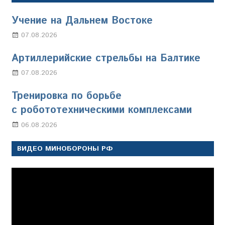
Учение на Дальнем Востоке
07.08.2026
Настя Свиридова
Артиллерийские стрельбы на Балтике
07.08.2026
Настя Свиридова
Тренировка по борьбе
с робототехническими комплексами
06.08.2026
Марина Щербакова
ВИДЕО МИНОБОРОНЫ РФ
Видеоплеер