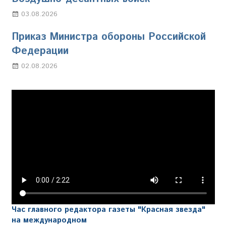
03.08.2026
Марина Щербакова
Приказ Министра обороны Российской
Федерации
02.08.2026
Настя Свиридова
Час главного редактора газеты "Красная звезда"
на международном