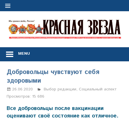
Перейти
к
содержимому
"
з
Газета
Вооружённых
MENU
Сил
Российской
Федерации
Добровольцы чувствуют себя
*
здоровыми
выходит
с
26.06.2020
Анастасия Свиридова
Выбор редакции
,
Социальный аспект
1
Просмотров:
15 686
января
1924
Все добровольцы после вакцинации
года
оценивают своё состояние как отличное.