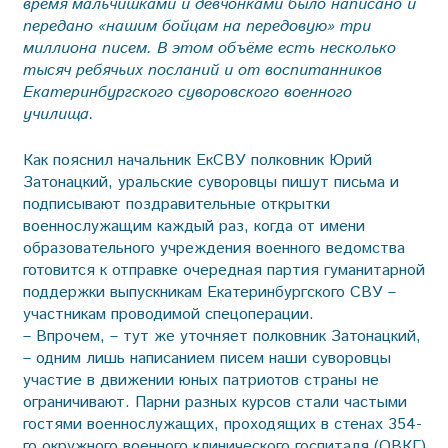
время мальчишками и девчонками было написано и
передано «нашим бойцам на передовую» три
миллиона писем. В этом объёме есть несколько
тысяч ребячьих посланий и от воспитанников
Екатеринбургского суворовского военного
училища.
Как пояснил начальник ЕкСВУ полковник Юрий
Затонацкий, уральские суворовцы пишут письма и
подписывают поздравительные открытки
военнослужащим каждый раз, когда от имени
образовательного учреждения военного ведомства
готовится к отправке очередная партия гуманитарной
поддержки выпускникам Екатеринбургского СВУ –
участникам проводимой спецоперации.
– Впрочем, – тут же уточняет полковник Затонацкий,
– одним лишь написанием писем наши суворовцы
участие в движении юных патриотов страны не
ограничивают. Парни разных курсов стали частыми
гостями военнослужащих, проходящих в стенах 354-
го окружного военного клинического госпиталя (ОВКГ)