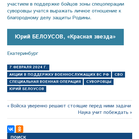
участием в поддержке бойцов зоны спецоперации
суворовцы учатся выражать личное отношение к
благородному делу защиты Родины.
Юрий БЕЛОУСОВ, «Красная звезда»
Екатеринбург
7 ФЕВРАЛЯ 2024 Г.
АКЦИИ В ПОДДЕРЖКУ ВОЕННОСЛУЖАЩИХ ВС РФ
СВО
СПЕЦИАЛЬНАЯ ВОЕННАЯ ОПЕРАЦИЯ
СУВОРОВЦЫ
ЮРИЙ БЕЛОУСОВ
Навигация
Предыдущая
Войска уверенно решают стоящие перед ними задачи
запись:
Следующая
Наука учит побеждать
по
запись:
записям
ПОИСК