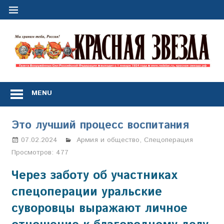
Перейти
к
содержимому
"
з
Газета
Вооружённых
MENU
Сил
Российской
Федерации
Это лучший процесс воспитания
*
выходит
07.02.2024
Марина Щербакова
Армия и общество
,
Спецоперация
с
Просмотров:
477
1
января
Через заботу об участниках
1924
спецоперации уральские
года
суворовцы выражают личное