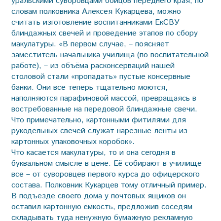
уральскими суворовцами бойцов переднего края, по
словам полковника Алексея Кукарцева, можно
считать изготовление воспитанниками ЕкСВУ
блиндажных свечей и проведение этапов по сбору
макулатуры. «В первом случае, – поясняет
заместитель начальника училища (по воспитательной
работе), – из объёма расконсерваций нашей
столовой стали «пропадать» пустые консервные
банки. Они все теперь тщательно моются,
наполняются парафиновой массой, превращаясь в
востребованные на передовой блиндажные свечи.
Что примечательно, картонными фитилями для
рукодельных свечей служат нарезные ленты из
картонных упаковочных коробок».
Что касается макулатуры, то и она сегодня в
буквальном смысле в цене. Её собирают в училище
все – от суворовцев первого курса до офицерского
состава. Полковник Кукарцев тому отличный пример.
В подъезде своего дома у почтовых ящиков он
оставил картонную ёмкость, предложив соседям
складывать туда ненужную бумажную рекламную