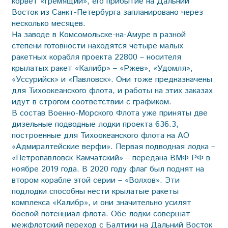
корвет «Гремящий», его прибытие на Дальний
Восток из Санкт-Петербурга запланировано через
несколько месяцев.
На заводе в Комсомольске-на-Амуре в разной
степени готовности находятся четыре малых
ракетных корабля проекта 22800 – носителя
крылатых ракет «Калибр» – «Ржев», «Удомля»,
«Уссурийск» и «Павловск». Они тоже предназначены
для Тихоокеанского флота, и работы на этих заказах
идут в строгом соответствии с графиком.
В состав Военно-Морского Флота уже приняты две
дизельные подводные лодки проекта 636.3,
построенные для Тихоокеанского флота на АО
«Адмиралтейские верфи». Первая подводная лодка –
«Петропавловск-Камчатский» – передана ВМФ РФ в
ноябре 2019 года. В 2020 году флаг был поднят на
втором корабле этой серии – «Волхов». Эти
подлодки способны нести крылатые ракеты
комплекса «Калибр», и они значительно усилят
боевой потенциал флота. Обе лодки совершат
межфлотский переход с Балтики на Дальний Восток