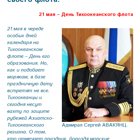
21 мая – День Тихоокеанского флота
21 мая в череде
особых дней
календаря на
Тихоокеанском
флоте – День его
образования. Но,
как и подобает
морякам, в базе
праздничную дату
встретят не все.
Тихоокеанцы и
сегодня несут
вахту по защите
рубежей Азиатско-
Тихоокеанского
Адмирал Сергей АВАКЯНЦ.
региона. О том,
кто отмечает праздник, бороздя морские