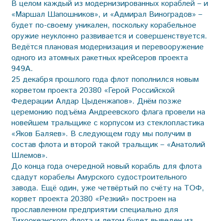
В целом каждый из модернизированных кораблей – и
«Маршал Шапошников», и «Адмирал Виноградов» –
будет по-своему уникален, поскольку корабельное
оружие неуклонно развивается и совершенствуется.
Ведётся плановая модернизация и перевооружение
одного из атомных ракетных крейсеров проекта
949А.
25 декабря прошлого года флот пополнился новым
корветом проекта 20380 «Герой Российской
Федерации Алдар Цыденжапов». Днём позже
церемонию подъёма Андреевского флага провели на
новейшем тральщике с корпусом из стеклопластика
«Яков Баляев». В следующем году мы получим в
состав флота и второй такой тральщик – «Анатолий
Шлемов».
До конца года очередной новый корабль для флота
сдадут корабелы Амурского судостроительного
завода. Ещё один, уже четвёртый по счёту на ТОФ,
корвет проекта 20380 «Резкий» построен на
прославленном предприятии специально для
Тихоокеанского флота и летом будет выведен из