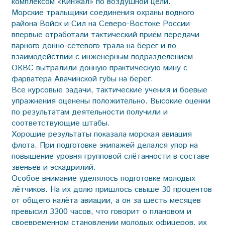
комплексом «Кинжал» по воздушной цели.
Морские тральщики соединения охраны водного
района Войск и Сил на Северо-Востоке России
впервые отработали тактический приём передачи
парного донно-сетевого трала на берег и во
взаимодействии с инженерным подразделением
ОКВС вытралили донную практическую мину с
фарватера Авачинской губы на берег.
Все курсовые задачи, тактические учения и боевые
упражнения оценены положительно. Высокие оценки
по результатам деятельности получили и
соответствующие штабы.
Хорошие результаты показала морская авиация
флота. При подготовке экипажей делался упор на
повышение уровня групповой слётанности в составе
звеньев и эскадрилий.
Особое внимание уделялось подготовке молодых
лётчиков. На их долю пришлось свыше 30 процентов
от общего налёта авиации, а он за шесть месяцев
превысил 3300 часов, что говорит о плановом и
своевременном становлении молодых офицеров, их