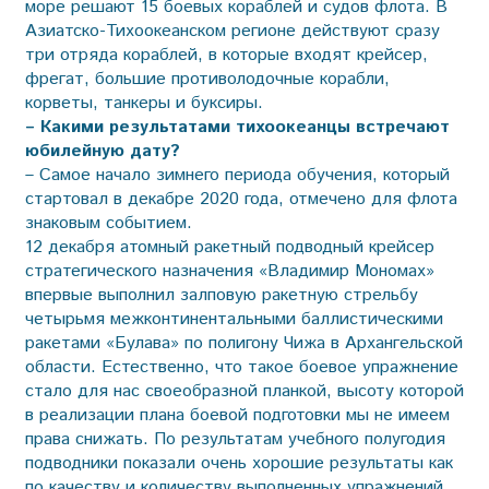
море решают 15 боевых кораблей и судов флота. В
Азиатско-Тихоокеанском регионе действуют сразу
три отряда кораблей, в которые входят крейсер,
фрегат, большие противолодочные корабли,
корветы, танкеры и буксиры.
– Какими результатами тихоокеанцы встречают
юбилейную дату?
– Самое начало зимнего периода обучения, который
стартовал в декабре 2020 года, отмечено для флота
знаковым событием.
12 декабря атомный ракетный подводный крейсер
стратегического назначения «Владимир Мономах»
впервые выполнил залповую ракетную стрельбу
четырьмя межконтинентальными баллистическими
ракетами «Булава» по полигону Чижа в Архангельской
области. Естественно, что такое боевое упражнение
стало для нас своеобразной планкой, высоту которой
в реализации плана боевой подготовки мы не имеем
права снижать. По результатам учебного полугодия
подводники показали очень хорошие результаты как
по качеству и количеству выполненных упражнений,