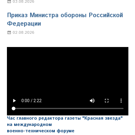
03.08.2026
Марина Щербакова
Приказ Министра обороны Российской
Федерации
02.08.2026
Настя Свиридова
Час главного редактора газеты "Красная звезда"
на международном
военно-техническом форуме