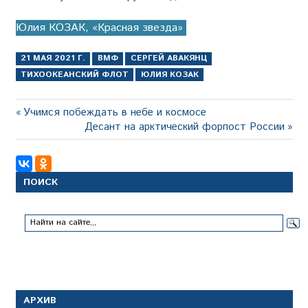
Юлия КОЗАК, «Красная звезда»
21 МАЯ 2021 Г.
ВМФ
СЕРГЕЙ АВАКЯНЦ
ТИХООКЕАНСКИЙ ФЛОТ
ЮЛИЯ КОЗАК
Навигация
Предыдущая
Учимся побеждать в небе и космосе
запись:
Следующая
Десант на арктический форпост России
по
запись:
записям
ПОИСК
АРХИВ