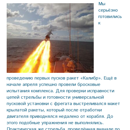
Мы
серьёзно
готовились
к
проведению первых пусков ракет «Калибр». Ещё в
начале апреля успешно провели бросковые
испытания комплекса. Для проверки исправности
цепей стрельбы и готовности универсальной
пусковой установки с фрегата выстреливался макет
крылатой ракеты, который после отработки
двигателя приводнялся недалеко от корабля. До
этого подобные упражнения не выполнялись.
Практическая же стрельба, проведённая вначале по