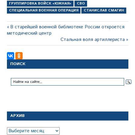
ГРУППИРОВКА ВОЙСК «ЮЖНАЯ»
СВО
СПЕЦИАЛЬНАЯ ВОЕННАЯ ОПЕРАЦИЯ
СТАНИСЛАВ СМАГИН
Навигация
Предыдущая
В старейшей военной библиотеке России откроется
запись:
методический центр
по
Следующая
Стальная воля артиллериста
записям
запись:
ПОИСК
АРХИВ
Архив