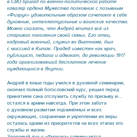
в СВО бригад по военно-политической работе
кавалер ордена Мужества полковник с позывным
«Физрук» удивительным образом сочетает в себе
духовные, интеллектуальные и воинские качества.
Можно сказать, что Андрей впитал всё из
старшего поколения своей семьи. Его отец,
кадровый военный, служил во Вьетнаме, был
с миссией в Китае. Прадед известен как врач,
публицист, педагог и адвокат, до революции 1917
года организовавший бесплатное лечение
нуждающихся в Якутии.
Андрей в юные годы учился в духовной семинарии,
окончил полный богословский курс, решил перед
принятием сана отслужить службу по призыву и…
остался в армии навсегда. При этом забота
о духовном развитии подчинённых и всех
окружающих, сохранении и укреплении их веры
осталась одним из приоритетов на всех этапах его
службы и жизни.
Здоровый дух у «Физрука» совмещается