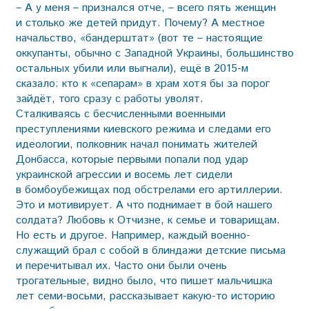
– А у меня – признался отче, – всего пять женщин
и столько же детей придут. Почему? А местное
начальство, «бандерштат» (вот те – настоящие
оккупанты, обычно с Западной Украины, большинство
остальных убили или выгнали), ещё в 2015-м
сказало: кто к «сепарам» в храм хотя бы за порог
зайдёт, того сразу с работы уволят.
Сталкиваясь с бесчисленными военными
преступлениями киевского режима и следами его
идеологии, полковник начал понимать жителей
Донбасса, которые первыми попали под удар
украинской агрессии и восемь лет сидели
в бомбоубежищах под обстрелами его артиллерии.
Это и мотивирует. А что поднимает в бой нашего
солдата? Любовь к Отчизне, к семье и товарищам.
Но есть и другое. Например, каждый военно­
служащий брал с собой в блиндажи детские письма
и перечитывал их. Часто они были очень
трогательные, видно было, что пишет мальчишка
лет семи-восьми, рассказывает какую-то историю