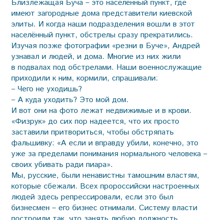
Близлежащая Буча – это населённый пункт, где
имеют загородные дома представители киевской
элиты. И когда наши подразделения вошли в этот
населённый пункт, обстрелы сразу прекратились.
Изучая позже фотографии «резни в Буче», Андрей
узнавал и людей, и дома. Многие из них жили
в подвалах под обстрелами. Наши военнослужащие
приходили к ним, кормили, спрашивали:
– Чего не уходишь?
– А куда уходить? Это мой дом.
И вот они на фото лежат недвижимые и в крови.
«Физрук» до сих пор надеется, что их просто
заставили притвориться, чтобы обстряпать
фальшивку: «А если и вправду убили, конечно, это
уже за пределами понимания нормального человека –
своих убивать ради пиара».
Мы, русские, были ненавистны тамошним властям,
которые сбежали. Всех пророссийски настроенных
людей здесь репрессировали, если это был
бизнесмен – его бизнес отнимали. Систему власти
построили так, что занять любую должность