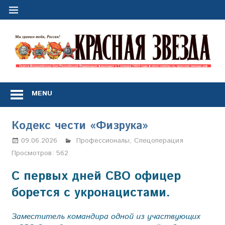
Перейти
к
содержимому
"
з
Газета
Вооружённых
MENU
Сил
Российской
Федерации
Кодекс чести «Физрука»
*
выходит
09.06.2026
Марина Щербакова
Профессионалы
,
Спецоперация
с
Просмотров:
562
1
января
С первых дней СВО офицер
1924
борется с укронацистами.
года
Заместитель командира одной из участвующих