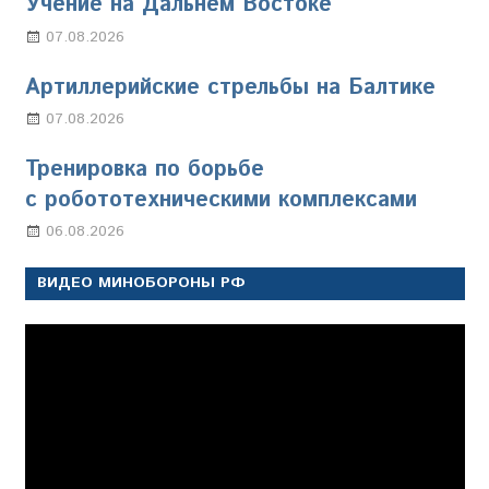
Учение на Дальнем Востоке
07.08.2026
Настя Свиридова
Артиллерийские стрельбы на Балтике
07.08.2026
Настя Свиридова
Тренировка по борьбе
с робототехническими комплексами
06.08.2026
Марина Щербакова
ВИДЕО МИНОБОРОНЫ РФ
Видеоплеер