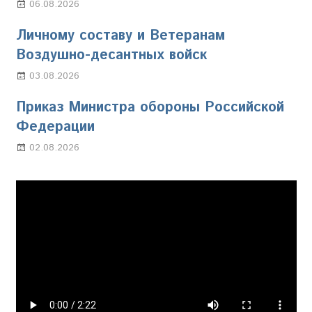
06.08.2026
Марина Щербакова
Личному составу и Ветеранам
Воздушно-десантных войск
03.08.2026
Марина Щербакова
Приказ Министра обороны Российской
Федерации
02.08.2026
Настя Свиридова