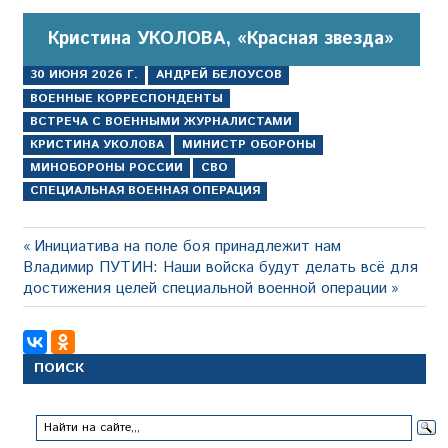
Кристина УКОЛОВА, «Красная звезда»
30 ИЮНЯ 2026 Г.
АНДРЕЙ БЕЛОУСОВ
ВОЕННЫЕ КОРРЕСПОНДЕНТЫ
ВСТРЕЧА С ВОЕННЫМИ ЖУРНАЛИСТАМИ
КРИСТИНА УКОЛОВА
МИНИСТР ОБОРОНЫ
МИНОБОРОНЫ РОССИИ
СВО
СПЕЦИАЛЬНАЯ ВОЕННАЯ ОПЕРАЦИЯ
Навигация
Предыдущая
Инициатива на поле боя принадлежит нам
Следующая
запись:
Владимир ПУТИН: Наши войска будут делать всё для
по
запись:
достижения целей специальной военной операции
записям
ПОИСК