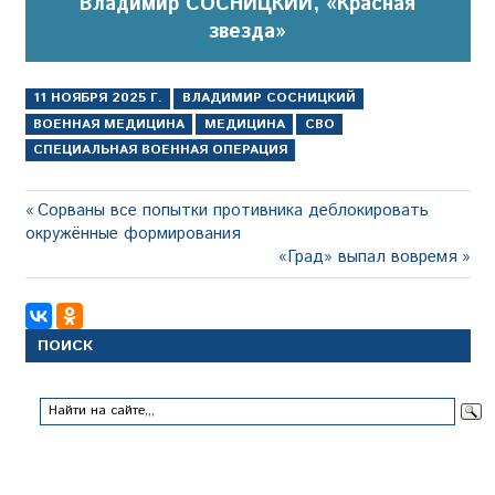
Владимир СОСНИЦКИЙ, «Красная
звезда»
11 НОЯБРЯ 2025 Г.
ВЛАДИМИР СОСНИЦКИЙ
ВОЕННАЯ МЕДИЦИНА
МЕДИЦИНА
СВО
СПЕЦИАЛЬНАЯ ВОЕННАЯ ОПЕРАЦИЯ
Навигация
Предыдущая
Сорваны все попытки противника деблокировать
запись:
окружённые формирования
по
Следующая
«Град» выпал вовремя
записям
запись:
ПОИСК