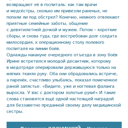
возвращают её в госпиталь: как там врачи
и медсёстры, сколько им привезли раненых, не
попали ли под обстрел? Конечно, немного отвлекают
приятные семейные заботы, общение
с девятилетней дочкой и мужем. Потом – короткие
сборы, и снова туда, где востребован долг солдата
милосердия, к операционному столу полевого
госпиталя на линии боёв.
Однажды накануне очередного отъезда в зону боёв
Ирине встретился молодой десантник, которому
в медотряде оперировали державшуюся только на
мягких тканях руку. Оба они обрадовались встрече,
а паренёк, счастливо улыбаясь, показал помеченное
раной запястье: «Видите, уже и ногтевая фаланга
выросла. У вас с доктором золотые руки!» И такие
слова становятся ещё одной настоящей наградой
для беззаветно преданной своему делу медицинской
сестры.