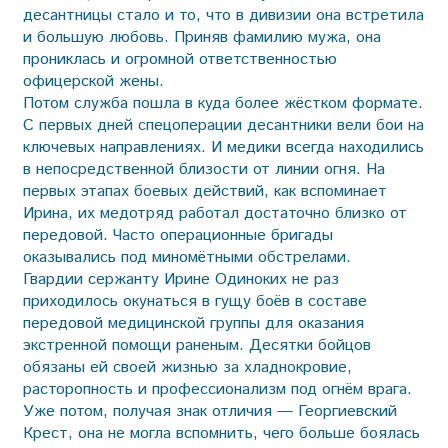
десантницы стало и то, что в дивизии она встретила
и большую любовь. Приняв фамилию мужа, она
прониклась и огромной ответственностью
офицерской жены.
Потом служба пошла в куда более жёстком формате.
С первых дней спецоперации десантники вели бои на
ключевых направлениях. И медики всегда находились
в непосредственной близости от линии огня. На
первых этапах боевых действий, как вспоминает
Ирина, их медотряд работал достаточно близко от
передовой. Часто операционные бригады
оказывались под миномётными об­стрелами.
Гвардии сержанту Ирине Одиноких не раз
приходилось окунаться в гущу боёв в составе
передовой медицинской группы для оказания
экстренной помощи раненым. Десятки бойцов
обязаны ей своей жизнью за хладнокровие,
расторопность и профессионализм под огнём врага.
Уже потом, получая знак отличия — Георгиевский
Крест, она не могла вспомнить, чего больше боялась