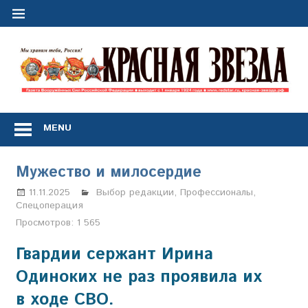
Перейти
к
содержимому
"
з
Газета
Вооружённых
MENU
Сил
Российской
Федерации
Мужество и милосердие
*
выходит
11.11.2025
Настя Свиридова
Выбор редакции
,
Профессионалы
,
с
Спецоперация
1
Просмотров:
1 565
января
1924
Гвардии сержант Ирина
года
Одиноких не раз проявила их
в ходе СВО.