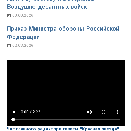
Воздушно-десантных войск
03.08.2026
Марина Щербакова
Приказ Министра обороны Российской
Федерации
02.08.2026
Настя Свиридова
Час главного редактора газеты "Красная звезда"