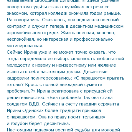
называемые свободные дипломы. И здесь удачным
поворотом судьбы стала случайная встреча со
знакомой, которая колледж окончила годом раньше.
Разговорились. Оказалось, она подписала военный
контракт и служит теперь в десантном медицинском
аэромобильном отряде. Жизнь военная, конечно,
неспокойная, но интересная и профессионально
мотивированная.
Сейчас Ирина уже и не может точно сказать, что
тогда определило её выбор: склонность любопытной
молодости к новому и неизвестному или желание
испытать себя настоящим делом. Десантные
кадровики поинтересовались: «С парашютом прыгать
готовы? Кросс с полной выкладкой сумеете
пробежать?» Ирина реагировала с присущей ей
решительностью: «Без проблем!» Так она стала
солдатом ВДВ. Сейчас на счету гвардии сержанта
Ирины Одиноких более тридцати прыжков
с парашютом. Она по праву носит тельняшку
и голубой берет десантника.
Настоящим подарком военной судьбы для молодой