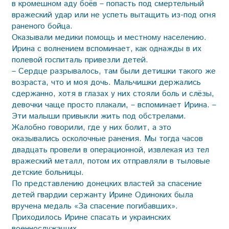
в кромешном аду боёв – попасть под смертельный
вражеский удар или не успеть вытащить из-под огня
раненого бойца.
Оказывали медики помощь и местному населению.
Ирина с волнением вспоминает, как однажды в их
полевой госпиталь привезли детей.
– Сердце разрывалось, там были детишки такого же
возраста, что и моя дочь. Мальчишки держались
сдержанно, хотя в глазах у них стояли боль и слёзы,
девочки чаще просто плакали, – вспоминает Ирина. –
Эти малыши привыкли жить под обстрелами.
Жалобно говорили, где у них болит, а это
оказывались осколочные ранения. Мы тогда часов
двадцать провели в операционной, извлекая из тел
вражеский металл, потом их отправляли в тыловые
детские больницы.
По представлению донецких властей за спасение
детей гвардии сержанту Ирине Одиноких была
вручена медаль «За спасение погибавших».
Приходилось Ирине спасать и украинских
военнослужащих.