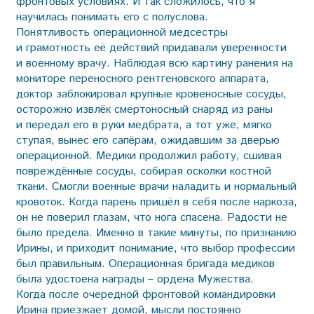
фронтовых условиях. И так сложилось, что я
научилась понимать его с полуслова.
Понятливость операционной медсестры
и грамотность её действий придавали уверенности
и военному врачу. Наблюдая всю картину ранения на
мониторе переносного рентгеновского аппарата,
доктор заблокировал крупные кровеносные сосуды,
осторожно извлёк смертоносный снаряд из раны
и передал его в руки медбрата, а тот уже, мягко
ступая, вынес его сапёрам, ожидавшим за дверью
операционной. Медики продолжил работу, сшивая
повреждённые сосуды, собирая осколки костной
ткани. Смогли военные врачи наладить и нормальный
кровоток. Когда парень пришёл в себя после наркоза,
он не поверил глазам, что нога спасена. Радости не
было предела. Именно в такие минуты, по признанию
Ирины, и приходит понимание, что выбор профессии
был правильным. Операционная бригада медиков
была удостоена награды – ордена Мужества.
Когда после очередной фронтовой командировки
Ирина приезжает домой, мысли постоянно