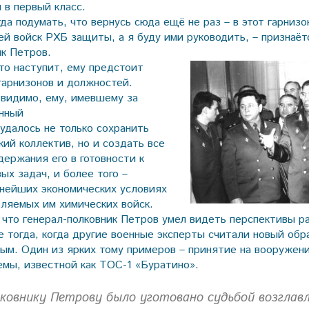
 в первый класс.
гда подумать, что вернусь сюда ещё не раз – в этот гарнизо
ей войск РХБ защиты, а я буду ими руководить, – признаёт
ик Петров.
то наступит, ему предстоит
гарнизонов и должностей.
 видимо, ему, имевшему за
нный
 удалось не только сохранить
ий коллектив, но и создать все
держания его в готовности к
ых задач, и более того –
нейших экономических условиях
вляемых им химических войск.
 что генерал-полковник Петров умел видеть перспективы р
 тогда, когда другие военные эксперты считали новый обр
ым. Один из ярких тому примеров – принятие на вооружен
емы, известной как ТОС-1 «Буратино».
лковнику Петрову было уготовано судьбой возглав