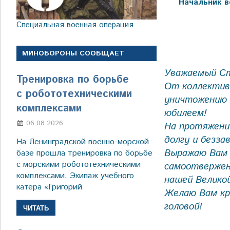
Начальник в
Специальная военная операция
МИНОБОРОНЫ СООБЩАЕТ
Уважаемый Ст
Тренировка по борьбе
От коллектив
с робототехническими
уничтожению х
комплексами
юбилеем!
06.08.2026
Марина Щербакова
На протяжени
долгу и безз
На Ленинградской военно-морской
Выражаю Вам 
базе прошла тренировка по борьбе
с морскими робототехническими
самоотвержен
комплексами. Экипаж учебного
нашей Великой
катера «Григорий
Желаю Вам кре
головой!
ЧИТАТЬ