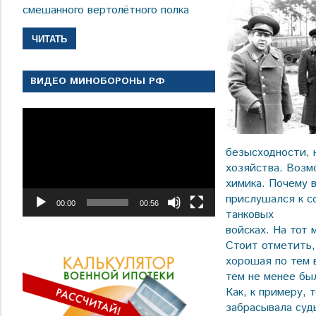
смешанного вертолётного полка
ЧИТАТЬ
ВИДЕО МИНОБОРОНЫ РФ
Видеоплеер
безысходности, 
хозяйства. Возм
химика. Почему 
прислушался к с
00:00
00:56
танковых
войсках. На тот
Стоит отметить, 
хорошая по тем 
тем не менее бы
Как, к примеру, 
забрасывала суд