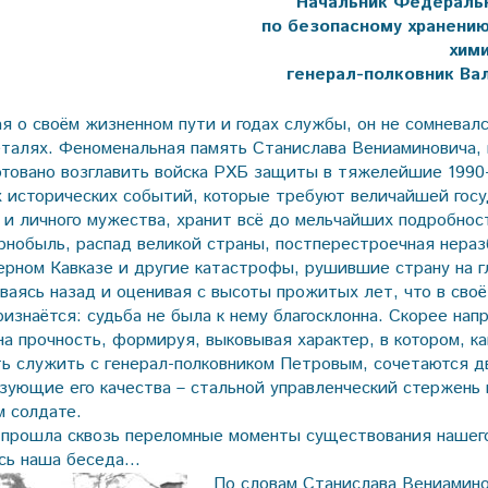
Начальник Федеральн
по безопасному хранени
хим
генерал-полковник В
я о своём жизненном пути и годах службы, он не сомневалс
деталях. Феноменальная память Станислава Вениаминовича,
отовано возглавить войска РХБ защиты в тяжелейшие 1990-
х исторических событий, которые требуют величайшей гос
 и личного мужества, хранит всё до мельчайших подробнос
рнобыль, распад великой страны, постперестроечная нераз
ерном Кавказе и другие катастрофы, рушившие страну на 
ываясь назад и оценивая с высоты прожитых лет, что в сво
изнаётся: судьба не была к нему благосклонна. Скорее нап
а прочность, формируя, выковывая характер, в котором, ка
ть служить с генерал-полковником Петровым, сочетаются дв
зующие его качества – стальной управленческий стержень 
м солдате.
 прошла сквозь переломные моменты существования нашего
ась наша беседа…
По словам Станислава Вениамино