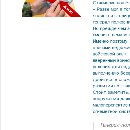
Станислав пошёл
– Разве мог я то
является столиц
генерал-полковн
Но прежде чем э
сменить немало 
Именно поэтому,
плечами недюжи
войсковой опыт,
вверенный воинск
условия для под
выполнению боев
добиться в слож
развития возгла
Стоит заметить,
вооружения даже
малоперспективн
огнемётной сист
Генерал-по