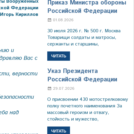
иты Вооружённых
Приказ Министра обороны
ской Федерации
Российской Федерации
 Игорь Кириллов
01.08.2026
Настя Свиридова
30 июля 2026 г. № 500 г. Москва
Товарищи солдаты и матросы,
сержанты и старшины,
нию и
ЧИТАТЬ
дравляю Вас с
Указ Президента
сти, верности
Российской Федерации
29.07.2026
Марина Щербакова
безопасности
О присвоении 430 мотострелковому
полку почетного наименования За
еба над
массовый героизм и отвагу,
стойкость и мужество,
ЧИТАТЬ