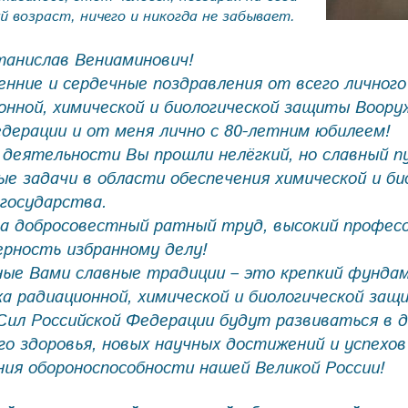
 возраст, ничего и никогда не забывает.
анислав Вениаминович!
нние и сердечные поздравления от всего личного
онной, химической и биологической защиты Воор
дерации и от меня лично с 80-летним юбилеем!
 деятельности Вы прошли нелёгкий, но славный п
 задачи в области обеспечения химической и би
государства.
за добросовестный ратный труд, высокий професс
ерность избранному делу!
ые Вами славные традиции – это крепкий фундам
а радиационной, химической и биологической защ
Сил Российской Федерации будут развиваться в 
о здоровья, новых научных достижений и успехов
ния обороноспособности нашей Великой России!