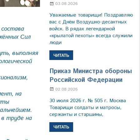
03.08.2026
Марина Щербакова
Уважаемые товарищи! Поздравляю
вас с Днём Воздушно-десантных
 состава
войск. В рядах легендарной
«крылатой пехоты» всегда служили
ужённых Сил
люди
уть, выполняя
ЧИТАТЬ
ологической
Приказ Министра обороны
ионализм,
Российской Федерации
02.08.2026
Настя Свиридова
ент, на
30 июля 2026 г. № 505 г. Москва
иты
Товарищи солдаты и матросы,
дальнейшем.
сержанты и старшины,
 в труде на
ЧИТАТЬ