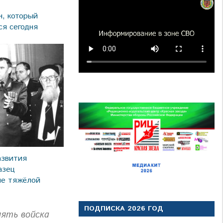
н, который
ся сегодня
азвития
азец
ие тяжёлой
ПОДПИСКА 2026 ГОД
лять войска