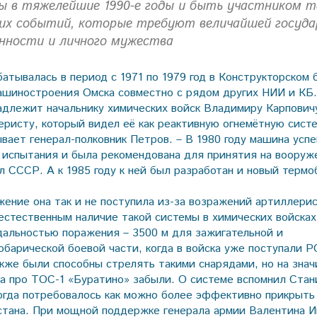
 в тяжелейшие 1990-е годы и быть участником т
их событий, которые требуют величайшей госуда
ности и личного мужества
батывалась в период с 1971 по 1979 год в Конструкторском
ашиностроения Омска совместно с рядом других НИИ и КБ.
адлежит начальнику химических войск Владимиру Карповичу
ристу, который видел её как реактивную огнемётную сист
зывает генерал-полковник Петров. – В 1980 году машина ус
 испытания и была рекомендована для принятия на вооруж
 СССР. А к 1985 году к ней был разработан и новый термо
жение она так и не поступила из-за возражений артиллери
естественным наличие такой системы в химических войсках,
дальностью поражения – 3500 м для зажигательной и
обарической боевой части, когда в войска уже поступали Р
акже были способны стрелять такими снарядами, но на зна
да про ТОС-1 «Буратино» забыли. О системе вспомнил Стан
огда потребовалось как можно более эффективно прикрыть
стана. При мощной поддержке генерала армии Валентина И