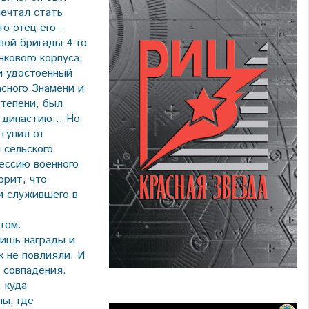
мечтал стать
то отец его –
вой бригады 4-го
нкового корпуса,
и удостоенный
асного Знамени и
степени, был
ь династию… Но
ступил от
 сельского
фессию военного
орит, что
и служившего в
том.
лишь награды и
к не повлияли. И
 совпадения.
 куда
ны, где