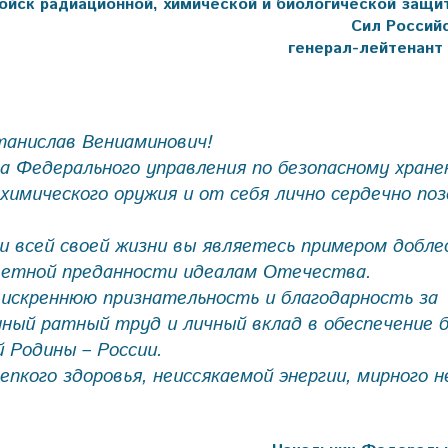
ойск радиационной, химической и биологической защ
Сил Россий
генерал-лейтенант
анислав Вениаминович!
а Федерального управления по безопасному хране
имического оружия и от себя лично сердечно поз
и всей своей жизни вы являетесь примером добле
аветной преданности идеалам Отечества.
искреннюю признательность и благодарность за
ный ратный труд и личный вклад в обеспечение 
 Родины – России.
пкого здоровья, неиссякаемой энергии, мирного н