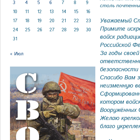
3
4
5
6
7
8
9
столь почтенный
10
11
12
13
14
15
16
Уважаемый Ст
17
18
19
20
21
22
23
Примите искре
24
25
26
27
28
29
30
войск радиаци
31
Российской Фе
За годы своей
« Июл
ответственные
безопасности 
Спасибо Вам 
неизменную в
Сформированн
котором войск
Вооружённых 
Желаю крепког
благо укрепле