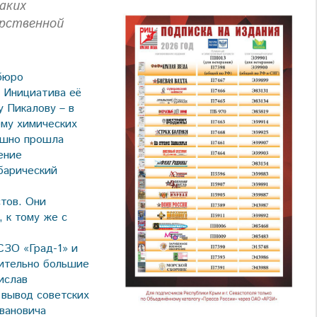
аких
рственной
 бюро
 Инициатива её
 Пикалову – в
ему химических
пешно прошла
ение
барический
стов. Они
 к тому же с
СЗО «Град-1» и
чительно большие
ислав
 вывод советских
вановича