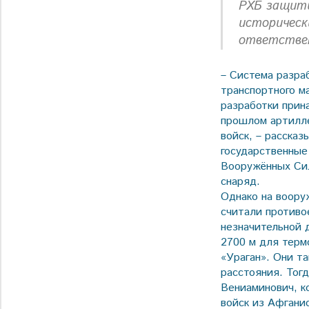
РХБ защиты
историческ
ответствен
– Система разра
транспортного м
разработки прин
прошлом артилле
войск, – расска
государственные
Вооружённых Сил
снаряд.
Однако на воору
считали противо
незначительной 
2700 м для терм
«Ураган». Они т
расстояния. Тог
Вениаминович, к
войск из Афгани