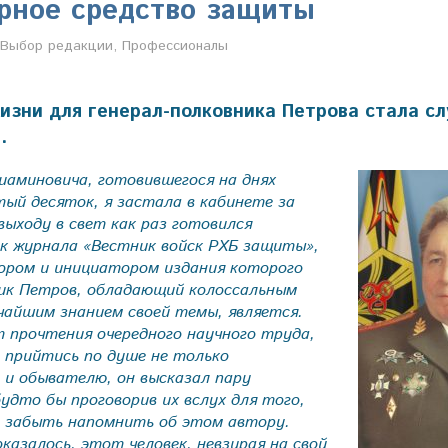
рное средство защиты
Анастасия Свиридова
Выбор редакции
,
Профессионалы
изни для генерал-полковника Петрова стала сл
.
иаминовича, готовившегося на днях
ый десяток, я застала в кабинете за
 выходу в свет как раз готовился
ск журнала «Вестник войск РХБ защиты»,
ором и инициатором издания которого
ник Петров, обладающий колоссальным
чайшим знанием своей темы, является.
 прочтения очередного научного труда,
 прийтись по душе не только
 и обывателю, он высказал пару
будто бы проговорив их вслух для того,
 забыть напомнить об этом автору.
оказалось, этот человек, невзирая на свой