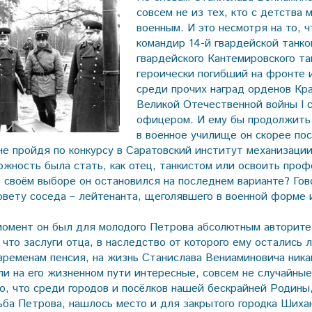
совсем не из тех, кто с детства 
военным. И это несмотря на то, ч
командир 14-й гвардейской танко
гвардейского Кантемировского та
героически погибший на фронте 
среди прочих наград орденов Кр
Великой Отечественной войны I 
офицером. И ему бы продолжит
в военное училище он скорее по
не пройдя по конкурсу в Саратовский институт механизации
ожность была стать, как отец, танкистом или освоить про
в своём выборе он остановился на последнем варианте? Гов
овету соседа – лейтенанта, щеголявшего в военной форме 
 момент он был для молодого Петрова абсолютным авторите
что заслуги отца, в наследство от которого ему остались 
временам пенсия, на жизнь Станислава Вениаминовича ника
ли на его жизненном пути интересные, совсем не случайные
то, что среди городов и посёлков нашей бескрайней Родины,
ьба Петрова, нашлось место и для закрытого городка Шиха