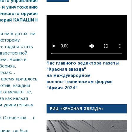
ого управления
ю и уничтожению
ического оружия
алерий КАПАШИН
я ни в датах, ни
 которому
е годы и стать
ударственной
тей. Война в
Час главного редактора газеты
бериха,
"Красная звезда"
глазах…
на международном
ё время пришлось
военно-техническом форуме
ротив, каждый
"Армия-2024"
к отмечают те,
а как нельзя
и удивительная
РИЦ «КРАСНАЯ ЗВЕЗДА»
 Отечества, – с
вича, он был