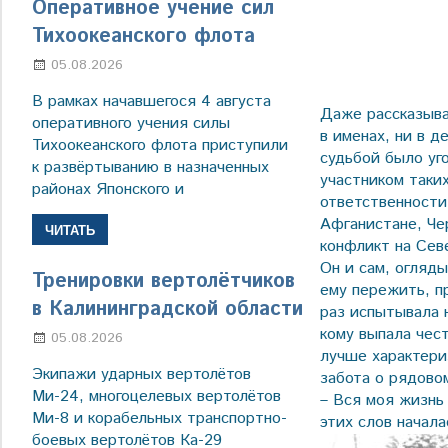
Оперативное учение сил
Тихоокеанского флота
05.08.2026
Марина Щербакова
В рамках начавшегося 4 августа
Даже рассказыва
оперативного учения силы
в именах, ни в 
Тихоокеанского флота приступили
судьбой было уг
к развёртыванию в назначенных
участником таки
районах Японского и
ответственности
Афганистане, Че
ЧИТАТЬ
конфликт на Сев
Он и сам, огляд
Тренировки вертолётчиков
ему пережить, пр
в Калининградской области
раз испытывала н
кому выпала чес
05.08.2026
Марина Щербакова
лучше характери
Экипажи ударных вертолётов
забота о рядово
Ми-24, многоцелевых вертолётов
– Вся моя жизнь
Ми-8 и корабельных транспортно-
этих слов начал
боевых вертолётов Ка-29