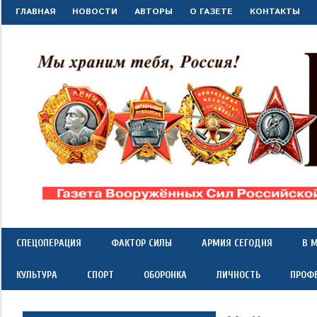
Перейти
ГЛАВНАЯ
НОВОСТИ
АВТОРЫ
О ГАЗЕТЕ
КОНТАКТЫ
к
содержимому
"Красная
Газета
Вооружённых
Сил
звезда"
СПЕЦОПЕРАЦИЯ
ФАКТОР СИЛЫ
АРМИЯ СЕГОДНЯ
В 
Российской
Федерации
КУЛЬТУРА
СПОРТ
ОБОРОНКА
ЛИЧНОСТЬ
ПРОФ
*
выходит