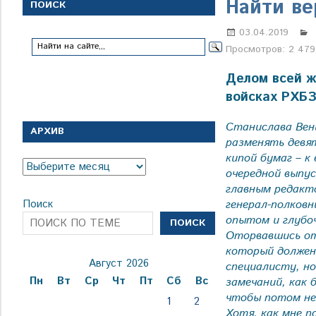
с
Найти ве
ПОИСК
1
января
03.04.2019
1924
Просмотров:
2 479
года
Делом всей ж
войсках РХБЗ
Станислава Вен
АРХИВ
разменять девят
кипой бумаг – к
Архив
очередной выпу
главным редакт
генерал-полков
Поиск
опытом и глубо
ПОИСК
Оторвавшись от
который должен
Август 2026
специалисту, но
Пн
Вт
Ср
Чт
Пт
Сб
Вс
замечаний, как 
чтобы потом не
1
2
Хотя, как мне п