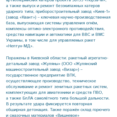
артиллерийских катеров проекта 58155 «Гюрза-М»,
а также выпуск и ремонт безэкипажных катеров
ударного ти­па; приборостроительный за­вод «Киев-1»
(завод «Квант») – ключевая научно-производственная
база, выпускающая системы управления огнём,
комплексы оптико-электронного противодействия,
средства навигации и автоматики для ВВС и ВМС
Украины, в том числе для управляемых ракет
«Нептун-МД».
Поражены в Киевской области: ракетный агрегатно-
детальный завод «Жуляны» (ООО «Жулянский
машиностроительный завод «Визар») –
государственное предприятие ВПК,
осуществляющее производство, техническое
обслуживание и ремонт зенитных ракетных систем,
комплектующих для авиатехники и средств ПВО,
а также БпЛА самолётного типа большой дальности.
В результате удара фиксируется повторная
обширная детонация. Также поражён склад горючего
и смазочных материалов «Вишневое»