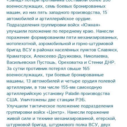
«Запад» потери противника составили более 200
военнослужащих, семь боевых бронированных
машин, из них пять западного производства, 15
автомобилей и артиллерийское орудие.
Подразделения груп­пировки войск «Южная»
улучшили положение по переднему краю. Нанесли
поражение формированиям пяти механизированных,
мотопехотной, аэромобильной и горно-штурмовой
бригад ВСУ в районах населённых пунктов Славянск,
Краматорск, Алексеево-Дружковка, Николаевка,
Васильевская Пустошь, Ореховатка и Стенки ДНР.
За сутки противник потерял свыше 165
военнослужащих, три боевые бронированные
машины, 13 автомобилей и четыре орудия полевой
артиллерии, в том числе 155-мм самоходную
артиллерийскую установку Paladin производства
США. Уничтожены две станции РЭБ.
Улучшили тактическое положение подразделения
группировки войск «Центр». Нанесли поражение
живой силе и технике механизированной, егерской,
штурмовой бригад, штурмового полка ВСУ, двух