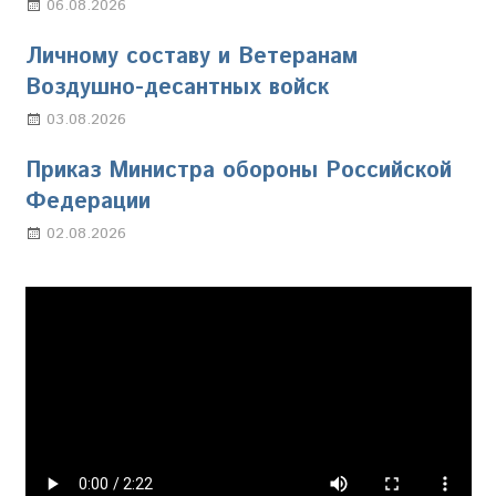
06.08.2026
Марина Щербакова
Личному составу и Ветеранам
Воздушно-десантных войск
03.08.2026
Марина Щербакова
Приказ Министра обороны Российской
Федерации
02.08.2026
Настя Свиридова