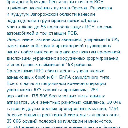
бригады и бригады беспилотных систем ВСУ
в районах населённых пунктов Орехов, Разумовка
и Кушугум Запорожской области нанесли
подразделения группировки войск «Днепр».
Уничтожено до 55 военнослужащих ВСУ, восемь
автомобилей и три станции РЭБ.
Оперативно-тактической авиацией, ударными БпЛА,
ракетными войсками и артиллерией группировок
наших войск нанесено поражение пунктам временной
дислокации украинских вооружённых формирований
и иностранных наёмников в 153 районах.
Средствами ПВО сбиты девять управляемых
авиационных бомб и 811 БпЛА самолётного типа.
Всего с начала специальной военной операции
уничтожены 673 самолёта противника, 284
вертолёта, 175 506 беспилотных летательных
аппаратов, 664 зенитных ракетных комплекса, 30 048
танков и других боевых бронированных машин, 1754
боевые машины реактивной системы залпового огня,
35 666 орудий полевой артиллерии и миномётов,
65 761 единица специальной военной автомобильной