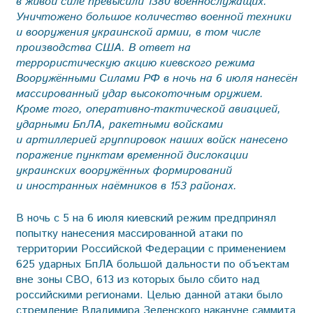
в живой силе превысили 1380 военнослужащих.
Уничтожено боль­шое количество военной техники
и вооружения украинской армии, в том числе
производства США. В ответ на
террористическую акцию киевского режима
Вооружёнными Силами РФ в ночь на 6 июля нанесён
массированный удар высокоточным оружием.
Кроме того, оперативно-тактической авиацией,
ударными БпЛА, ракетными войсками
и артиллерией группировок наших войск нанесено
поражение пунктам временной дислокации
украинских вооружённых формирований
и иностранных наёмников в 153 районах.
В ночь с 5 на 6 июля киевский режим предпринял
попытку нанесения массированной атаки по
территории Российской Федерации с применением
625 ударных БпЛА большой дальности по объектам
вне зоны СВО, 613 из которых было сбито над
российскими регионами. Целью данной атаки было
стремление Владимира Зеленского накануне саммита