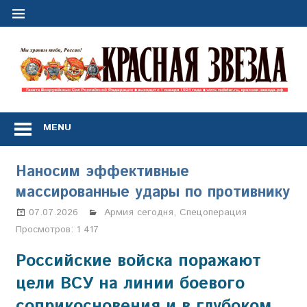
Перейти
к
содержимому
"
з
Газета
Вооружённых
MENU
Сил
Российской
Федерации
Наносим эффективные
*
массированные удары по противнику
выходит
с
07.07.2026
Настя Свиридова
Армия сегодня
,
Спецоперация
1
Просмотров:
1 417
января
1924
Российские войска поражают
года
цели ВСУ на линии боевого
соприкосновения и в глубоком