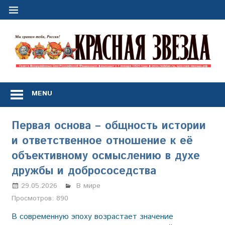
Перейти
к
содержимому
"
з
Газета
Вооружённых
MENU
Сил
Российской
Федерации
Первая основа – общность истории
*
и ответственное отношение к её
выходит
с
объективному осмыслению в духе
1
дружбы и добрососедства
января
1924
29.05.2026
Марина Щербакова
В мире
года
Просмотров:
890
В современную эпоху возрастает значение