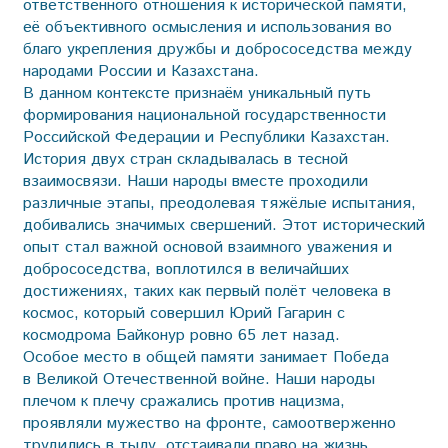
ответственного отношения к исторической памяти,
её объективного осмысления и использования во
благо укрепления дружбы и добрососедства между
народами России и Казахстана.
В данном контексте признаём уникальный путь
формирования национальной государственности
Российской Федерации и Республики Казахстан.
История двух стран складывалась в тесной
взаимосвязи. Наши народы вместе проходили
различные этапы, преодолевая тяжёлые испытания,
добивались значимых свершений. Этот исторический
опыт стал важной основой взаимного уважения и
добрососедства, воплотился в величайших
достижениях, таких как первый полёт человека в
космос, который совершил Юрий Гагарин с
космодрома Байконур ровно 65 лет назад.
Особое место в общей памяти занимает Победа
в Великой Отечественной войне. Наши народы
плечом к плечу сражались против нацизма,
проявляли мужество на фронте, самоотверженно
трудились в тылу, отстаивали право на жизнь,