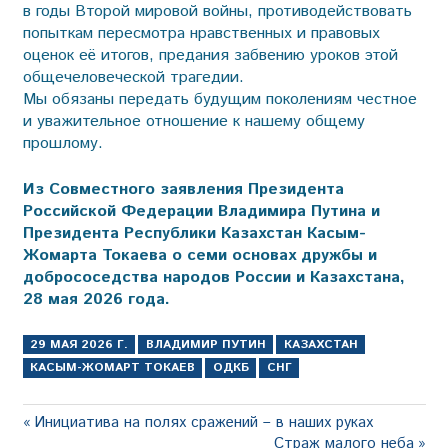
в годы Второй мировой войны, противодействовать
попыткам пересмотра нравственных и правовых
оценок её итогов, предания забвению уроков этой
общечеловеческой трагедии.
Мы обязаны передать будущим поколениям честное
и уважительное отношение к нашему общему
прошлому.
Из Совместного заявления Президента
Российской Федерации Владимира Путина и
Президента Республики Казахстан Касым-
Жомарта Токаева о семи основах дружбы и
добрососедства народов России и Казахстана,
28 мая 2026 года.
29 МАЯ 2026 Г.
ВЛАДИМИР ПУТИН
КАЗАХСТАН
КАСЫМ-ЖОМАРТ ТОКАЕВ
ОДКБ
СНГ
Навигация
Предыдущая
Инициатива на полях сражений – в наших руках
запись:
Следующая
Страж малого неба