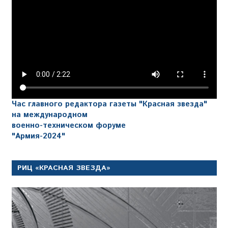
Час главного редактора газеты "Красная звезда"
на международном
военно-техническом форуме
"Армия-2024"
РИЦ «КРАСНАЯ ЗВЕЗДА»