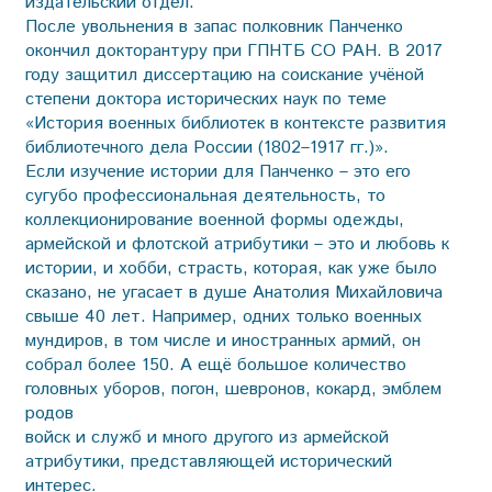
издательский отдел.
После увольнения в запас полковник Панченко
окончил докто­рантуру при ГПНТБ СО РАН. В 2017
году защитил диссертацию на соискание учёной
степени доктора исторических наук по теме
«История военных библиотек в контексте развития
библиотечного дела России (1802–1917 гг.)».
Если изучение истории для Панченко – это его
сугубо профессиональная деятельность, то
коллекционирование военной формы одежды,
армейской и флотской атрибутики – это и любовь к
истории, и хобби, страсть, которая, как уже было
сказано, не угасает в душе Анатолия Михайловича
свыше 40 лет. Например, одних только военных
мундиров, в том числе и иностранных армий, он
собрал более 150. А ещё большое количество
головных уборов, погон, шевронов, кокард, эмблем
родов
войск и служб и много другого из армейской
атрибутики, представляющей исторический
интерес.