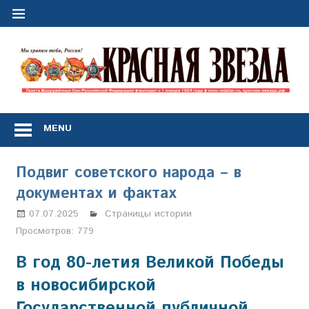
Перейти
к
содержимому
"
з
Газета
Вооружённых
MENU
Сил
Российской
Федерации
Подвиг советского народа – в
*
документах и фактах
выходит
с
07.07.2025
Марина Щербакова
Страницы истории
1
Просмотров:
779
января
1924
В год 80-летия Великой Победы
года
в новосибирской
Государственной публичной