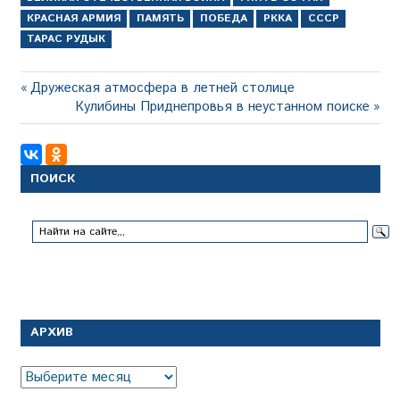
КРАСНАЯ АРМИЯ
ПАМЯТЬ
ПОБЕДА
РККА
СССР
ТАРАС РУДЫК
Навигация
Предыдущая
Дружеская атмосфера в летней столице
запись:
Следующая
Кулибины Приднепровья в неустанном поиске
по
запись:
записям
ПОИСК
АРХИВ
Архив