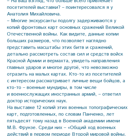
– На ваш взгляд, что больше всего привлекает
посетителей выставки? – поинтересовался я у
Анатолия Михайловича.
– Многие экскурсанты подолгу задерживаются у
копий фронтовых карт основных сражений Великой
Отечественной войны. Как видите, данные копии
больших размеров, что позволяет наглядно
представить масштабы этих битв и сражений,
детально рассмотреть состав сил и средств войск
Красной Армии и вермахта, увидеть направления
главных ударов и многое другоё, что невозможно
отразить на малых картах. Кто-то из посетителей
с интересом рассматривает личные вещи бойцов, а
кто-то – военные мундиры, в том числе
и военнослужащих иностранных армий, – ответил
доктор исторических наук.
На выставке 12 копий этих военных топографических
карт, подготовленных, по словам Панченко, лет
пятьдесят тому назад в Военной академии имени
М.В. Фрунзе. Среди них – «Общий ход военных
действий в первом периоде Второй мировой войны.