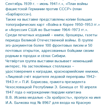
Сентябрь 1939 г. – июнь 1941 г.», «План войны
фашистской Германии против СССР» (план
«Барбаросса»).
Также на выставке представлены копии больших
топографических карт «Война в Корее 1950–1953 гг.»
и «Агрессия США во Вьетнаме 1964–1973 гг.».
Среди печатных изданий – книги, брошюры, газеты
периода Великой Отечественной войны. В группе
эго-документов более 100 фронтовых писем и 50
почтовых открыток, адресованных бойцами своим
родным в городах и сёлах Сибири.
Четвёртая группа выставки вызывает неменьший
интерес. На застеклённых стеллажах –
удостоверения к наградам, красноармейские книжки,
«Лицевой счёт водителя ледовой переправы 1942–
1943 гг.» П.И. Борисова, грамота президента
Чехословацкой Республики Э. Бенеша от 10 апреля
1947 года о награждении гвардии капитана
В.В. Исаева медалью «За храбрость», пропуск на имя
И.А. Бычкова под № 8967 для входа на Красную