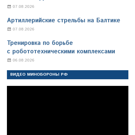
07.08.2026
Настя Свиридова
Артиллерийские стрельбы на Балтике
07.08.2026
Настя Свиридова
Тренировка по борьбе
с робототехническими комплексами
06.08.2026
Марина Щербакова
ВИДЕО МИНОБОРОНЫ РФ
Видеоплеер