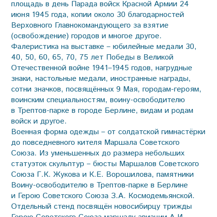
площадь в день Парада войск Красной Армии 24
июня 1945 года, копии около 30 благодарностей
Верховного Главнокомандующего за взятие
(освобождение) городов и многое другое.
Фалеристика на выставке – юбилейные медали 30,
40, 50, 60, 65, 70, 75 лет Победы в Великой
Отечественной войне 1941–1945 годов, нагрудные
знаки, настольные медали, иностранные награды,
сотни значков, посвящённых 9 Мая, городам-героям,
воинским специальностям, воину-освободителю
в Трептов-парке в городе Берлине, видам и родам
войск и другое.
Военная форма одежды – от солдатской гимнастёрки
до повседневного кителя Маршала Советского
Союза. Из уменьшенных до размера небольших
статуэток скульптур – бюсты Маршалов Советского
Союза Г.К. Жукова и К.Е. Ворошилова, памятники
Воину-освободителю в Трептов-парке в Берлине
и Герою Советского Союза З.А. Космодемьянской.
Отдельный стенд посвящён новосибирцу трижды