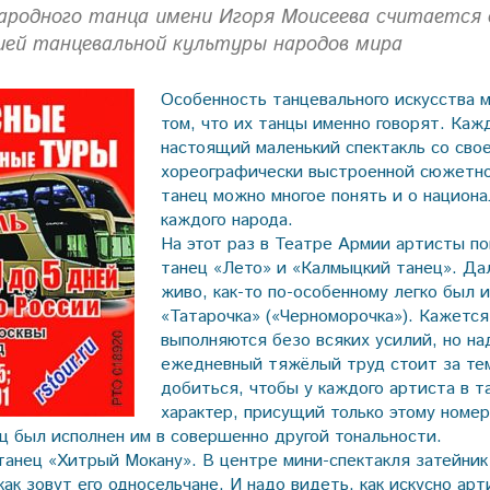
ародного танца имени Игоря Моисеева считается 
ией танцевальной культуры народов мира
Особенность танцевального искусства 
том, что их танцы именно говорят. Каж
настоящий маленький спектакль со сво
хореографически выстроенной сюжетно
танец можно многое понять и о национа
каждого народа.
На этот раз в Театре Армии артисты по
танец «Лето» и «Калмыцкий танец». Да
живо, как-то по-особенному легко был 
«Татарочка» («Черноморочка»). Кажется
выполняются безо всяких усилий, но над
ежедневный тяжёлый труд стоит за тем
добиться, чтобы у каждого артиста в т
характер, присущий только этому номер
 был исполнен им в совершенно другой тональности.
танец «Хитрый Мокану». В центре мини-спектакля затейник
ак зовут его односельчане. И надо видеть, как искусно ар