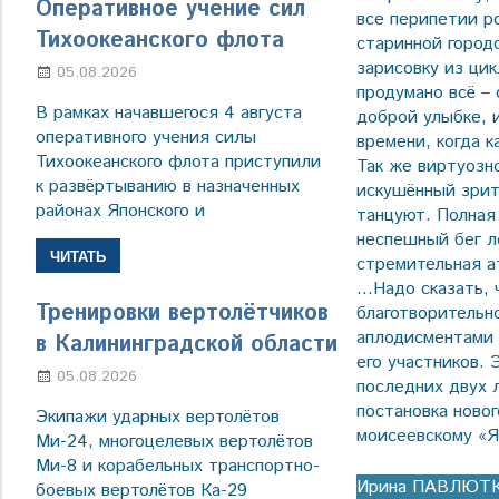
Оперативное учение сил
все перипетии р
Тихоокеанского флота
старинной город
зарисовку из ци
05.08.2026
Марина Щербакова
продумано всё –
В рамках начавшегося 4 августа
доброй улыбке, 
оперативного учения силы
времени, когда к
Тихоокеанского флота приступили
Так же виртуозн
к развёртыванию в назначенных
искушённый зрит
районах Японского и
танцуют. Полная
неспешный бег л
ЧИТАТЬ
стремительная а
…Надо сказать, 
Тренировки вертолётчиков
благотворительн
аплодисментами
в Калининградской области
его участников.
05.08.2026
Марина Щербакова
последних двух 
постановка новог
Экипажи ударных вертолётов
моисеевскому «Я
Ми-24, многоцелевых вертолётов
Ми-8 и корабельных транспортно-
Ирина ПАВЛЮТК
боевых вертолётов Ка-29