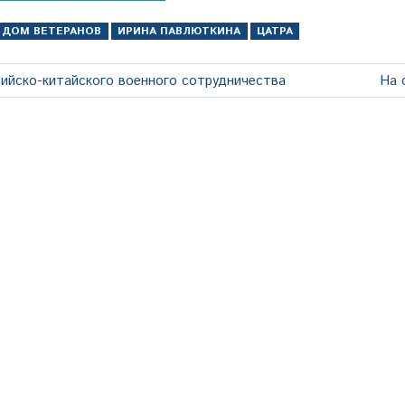
ДОМ ВЕТЕРАНОВ
ИРИНА ПАВЛЮТКИНА
ЦАТРА
Сле
сийско-китайского военного сотрудничества
На 
зап