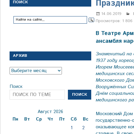
с
Праздник
ПОИСК
1
января
14.06.2019
1924
Просмотров:
1 806
года
В Театре Арм
ансамбля нар
Знаменитый на в
АРХИВ
1937 году хоре
Игорем Моисе­ев
Архив
медицинских се
Московского До
Вооружённых Си
Поиск
Днём социально
ПОИСК
медицинского р
Август 2026
Московский Дом 
Пн
Вт
Ср
Чт
Пт
Сб
Вс
государственно-
оказывающее ко
1
2
столице. В свою 