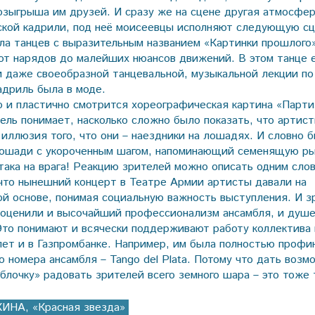
озыгрыша им друзей. И сразу же на сцене другая атмосфер
ской кадрили, под неё моисеевцы исполняют следующую с
кла танцев с выразительным названием «Картинки прошлого
 от нарядов до малейших нюансов движений. В этом танце 
и даже своеобразной танцевальной, музыкальной лекции по
адриль была в моде.
о и пластично смотрится хореографическая картина «Парт
ель понимает, насколько сложно было показать, что артист
 иллюзия того, что они – наездники на лошадях. И словно 
ошади с укороченным шагом, напоминающий семенящую ры
така на врага! Реакцию зрителей можно описать одним слов
что нынешний концерт в Театре Армии артисты давали на
ой основе, понимая социальную важность выступления. И з
 оценили и высочайший профессионализм ансамбля, и душ
 Это понимают и всячески поддерживают работу коллектива
лет и в Газпромбанке. Например, им была полностью профи
о номера ансамбля – Tango del Plata. Потому что дать воз
блочку» радовать зрителей всего земного шара – это тоже 
ИНА, «Красная звезда»