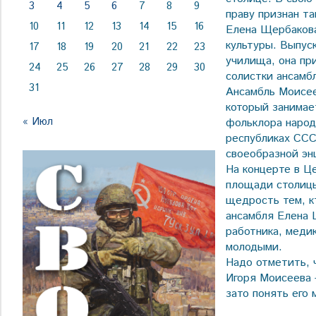
3
4
5
6
7
8
9
праву признан т
10
11
12
13
14
15
16
Елена Щербакова
культуры. Выпус
17
18
19
20
21
22
23
училища, она пр
24
25
26
27
28
29
30
солистки ансамб
31
Ансамбль Моисее
который занимае
« Июл
фольклора народ
республиках ССС
своеобразной эн
На концерте в Ц
площади столицы
щедрость тем, к
ансамбля Елена 
работника, меди
молодыми.
Надо отметить, 
Игоря Моисеева 
зато понять его