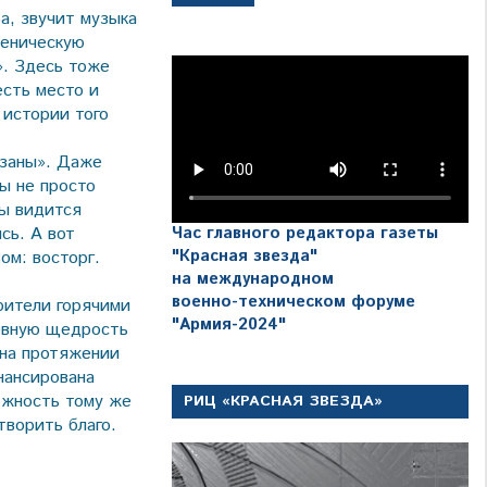
а, звучит музыка
ценическую
». Здесь тоже
есть место и
 истории того
изаны». Даже
ы не просто
бы видится
сь. А вот
Час главного редактора газеты
"Красная звезда"
ом: восторг.
на международном
военно-техническом форуме
рители горячими
"Армия-2024"
евную щедрость
 на протяжении
нансирована
можность тому же
РИЦ «КРАСНАЯ ЗВЕЗДА»
творить благо.