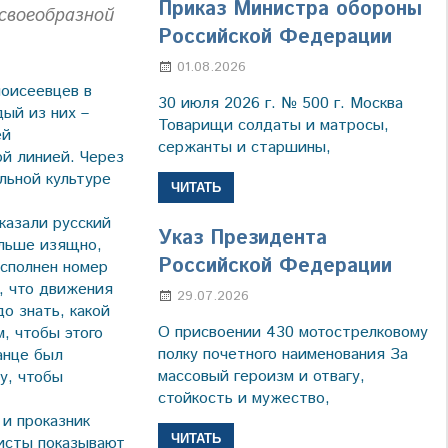
Приказ Министра обороны
своеобразной
Российской Федерации
01.08.2026
Настя Свиридова
моисеевцев в
30 июля 2026 г. № 500 г. Москва
дый из них –
Товарищи солдаты и матросы,
ей
сержанты и старшины,
й линией. Через
льной культуре
ЧИТАТЬ
казали русский
Указ Президента
льше изящ­но,
Российской Федерации
исполнен номер
, что движения
29.07.2026
Марина Щербакова
о знать, какой
О присвоении 430 мотострелковому
, чтобы этого
полку почетного наименования За
анце был
массовый героизм и отвагу,
у, чтобы
стойкость и мужество,
 и проказник
ЧИТАТЬ
тисты показывают