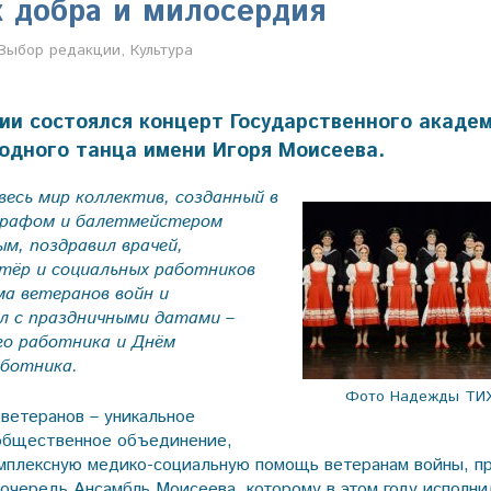
 добра и милосердия
Анастасия Свиридова
Выбор редакции
,
Культура
ии состоялся концерт Государственного акаде
одного танца имени Игоря Моисеева.
есь мир коллектив, созданный в
ографом и балетмейстером
ым, поздравил врачей,
стёр и социальных работников
ма ветеранов войн и
л с праздничными датами –
го работника и Днём
аботника.
Фото Надежды ТИ
ветеранов – уникальное
общественное объединение,
мплексную медико-социальную помощь ветеранам войны, 
очередь Ансамбль Моисеева, которому в этом году исполнил