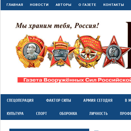
Перейти
ГЛАВНАЯ
НОВОСТИ
АВТОРЫ
О ГАЗЕТЕ
КОНТАКТЫ
к
содержимому
"Красная
Газета
Вооружённых
Сил
звезда"
СПЕЦОПЕРАЦИЯ
ФАКТОР СИЛЫ
АРМИЯ СЕГОДНЯ
В 
Российской
Федерации
КУЛЬТУРА
СПОРТ
ОБОРОНКА
ЛИЧНОСТЬ
ПРОФ
*
выходит