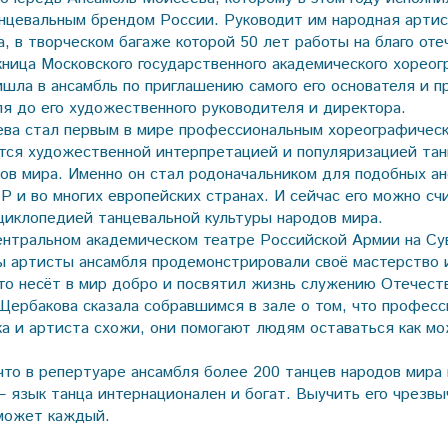
анцевальным брендом России. Руководит им народная арти
, в творческом багаже которой 50 лет работы на благо от
кница Московского государственного академического хореог
ишла в ансамбль по приглашению самого его основателя и п
ля до его художественного руководителя и директора.
ва стал первым в мире профессиональным хореографическ
тся художественной интерпретацией и популяризацией тан
ов мира. Именно он стал родоначальником для подобных ан
Р и во многих европейских странах. И сейчас его можно сч
циклопедией танцевальной культуры народов мира.
ентральном академическом театре Российской Армии на Су
 артисты ансамбля продемонстрировали своё мастерство
то несёт в мир добро и посвятил жизнь служению Отечест
Щербакова сказала собравшимся в зале о том, что професс
ка и артиста схожи, они помогают людям оставаться как м
что в репертуаре ансамбля более 200 танцев народов мира
– язык танца интернационален и богат. Выучить его чрезвы
 может каждый.