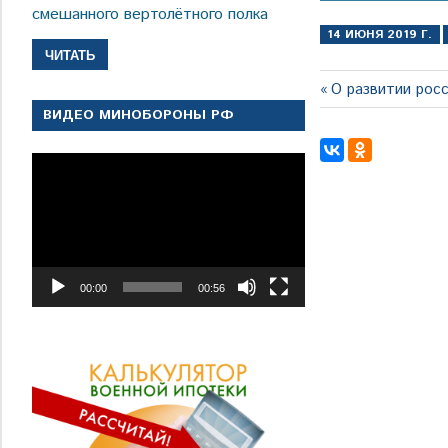
смешанного вертолётного полка
14 ИЮНЯ 2019 Г.
ЧИТАТЬ
Навигация
Предыдущая
О развитии рос
запись:
ВИДЕО МИНОБОРОНЫ РФ
по
записям
Видеоплеер
00:00
00:56