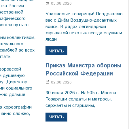
03.08.2026
Марина Щербакова
стка России
ечественной
Уважаемые товарищи! Поздравляю
рафического
вас с Днём Воздушно-десантных
рошла путь от
войск. В рядах легендарной
«крылатой пехоты» всегда служили
им коллективом,
люди
цевального
самблей во всех
ЧИТАТЬ
итать
Приказ Министра обороны
воровской
Российской Федерации
 и душевную
ву. Директор
02.08.2026
Настя Свиридова
ии социального
30 июля 2026 г. № 505 г. Москва
ожно дольше
Товарищи солдаты и матросы,
сержанты и старшины,
 в хореографии
чайно сложно,
ЧИТАТЬ