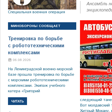
Ансамбль н
энциклопед
Специальная военная операция
МИНОБОРОНЫ СООБЩАЕТ
Тренировка по борьбе
с робототехническими
комплексами
06.08.2026
Марина Щербакова
На Ленинградской военно-морской
базе прошла тренировка по борьбе
с морскими робототехническими
комплексами. Экипаж учебного
катера «Григорий
следующий танец
ЧИТАТЬ
Вот молдавский 
Хитрый Мокану, к