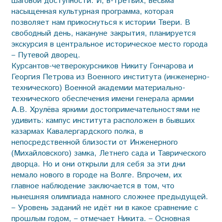
шаговой доступности. И, в-третьих, весьма
насыщенная культурная программа, которая
позволяет нам прикоснуться к истории Твери. В
свободный день, накануне закрытия, планируется
экскурсия в центральное историческое место города
– Путевой дворец.
Курсантов-четверокурсников Никиту Гончарова и
Георгия Петрова из Военного института (инженерно-
технического) Военной академии материально-
технического обеспечения имени генерала армии
А.В. Хрулёва яркими достопримечательностями не
удивить: кампус института расположен в бывших
казармах Кавалергардского полка, в
непосредственной близости от Инженерного
(Михайловского) замка, Летнего сада и Таврического
дворца. Но и они открыли для себя за эти дни
немало нового в городе на Волге. Впрочем, их
главное наблюдение заключается в том, что
нынешняя олимпиада намного сложнее предыдущей.
– Уровень заданий не идёт ни в какое сравнение с
прошлым годом, – отмечает Никита. – Основная