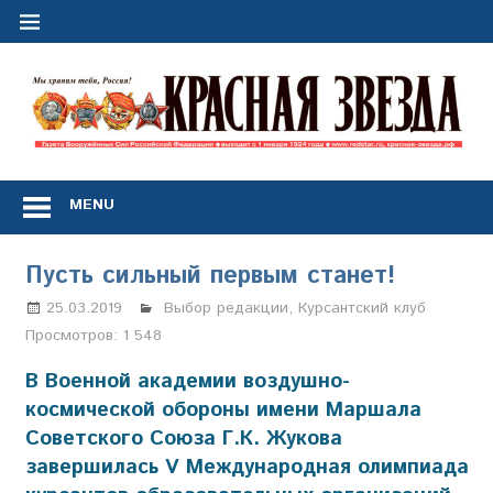
Перейти
к
содержимому
"
з
Газета
Вооружённых
MENU
Сил
Российской
Федерации
Пусть сильный первым станет!
*
выходит
25.03.2019
Марина Щербакова
Выбор редакции
,
Курсантский клуб
с
Просмотров:
1 548
1
января
В Военной академии воздушно-
1924
космической обороны имени Маршала
года
Советского Союза Г.К. Жукова
завершилась V Международная олимпиада