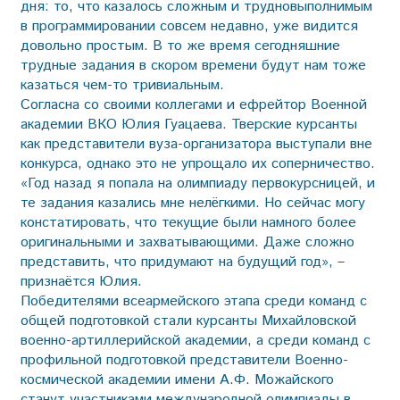
дня: то, что казалось сложным и трудновыполнимым
в программировании совсем недавно, уже видится
довольно простым. В то же время сегодняшние
трудные задания в скором времени будут нам тоже
казаться чем-то тривиальным.
Согласна со своими коллегами и ефрейтор Военной
академии ВКО Юлия Гуацаева. Тверские курсанты
как представители вуза-организатора выступали вне
конкурса, однако это не упрощало их соперничество.
«Год назад я попала на олимпиаду первокурсницей, и
те задания казались мне нелёгкими. Но сейчас могу
констатировать, что текущие были намного более
оригинальными и захватывающими. Даже сложно
представить, что придумают на будущий год», –
признаётся Юлия.
Победителями всеармейского этапа среди команд с
общей подготовкой стали курсанты Михайловской
военно-артиллерийской академии, а среди команд с
профильной подготовкой представители Военно-
космической академии имени А.Ф. Можайского
станут участниками международной олимпиады в