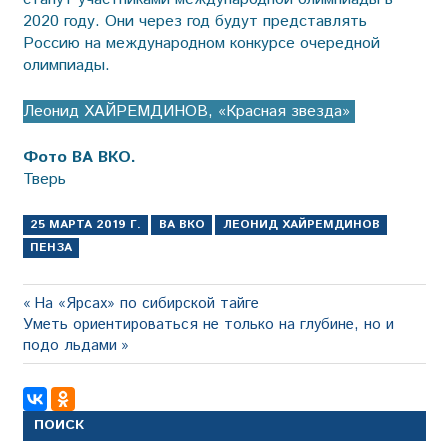
2020 году. Они через год будут представлять
Россию на международном конкурсе очередной
олимпиады.
Леонид ХАЙРЕМДИНОВ, «Красная звезда»
Фото ВА ВКО.
Тверь
25 МАРТА 2019 Г.
ВА ВКО
ЛЕОНИД ХАЙРЕМДИНОВ
ПЕНЗА
Навигация
Предыдущая
На «Ярсах» по сибирской тайге
Следующая
запись:
Уметь ориентироваться не только на глубине, но и
по
запись:
подо льдами
записям
ПОИСК