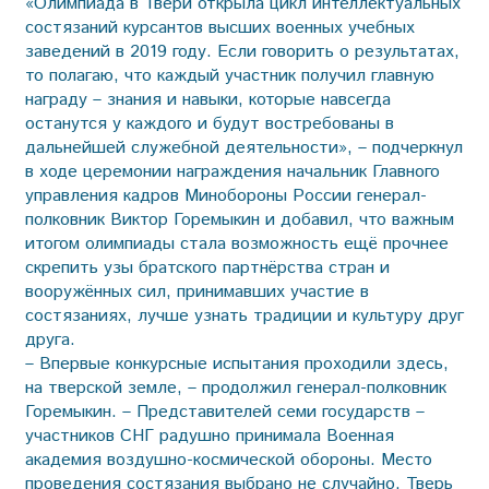
«Олимпиада в Твери открыла цикл интеллектуальных
состязаний курсантов высших военных учебных
заведений в 2019 году. Если говорить о результатах,
то полагаю, что каждый участник получил главную
награду – знания и навыки, которые навсегда
останутся у каждого и будут востребованы в
дальнейшей служебной деятельности», – подчеркнул
в ходе церемонии награждения начальник Главного
управления кадров Минобороны России генерал-
полковник Виктор Горемыкин и добавил, что важным
итогом олимпиады стала возможность ещё прочнее
скрепить узы братского партнёрства стран и
вооружённых сил, принимавших участие в
состязаниях, лучше узнать традиции и культуру друг
друга.
– Впервые конкурсные испытания проходили здесь,
на тверской земле, – продолжил генерал-полковник
Горемыкин. – Представителей семи государств –
участников СНГ радушно принимала Военная
академия воздушно-космической обороны. Место
проведения состязания выбрано не случайно. Тверь