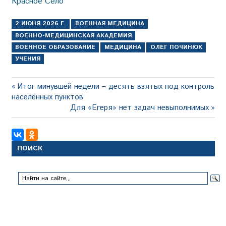
Красное Село
2 ИЮНЯ 2026 Г.
ВОЕННАЯ МЕДИЦИНА
ВОЕННО-МЕДИЦИНСКАЯ АКАДЕМИЯ
ВОЕННОЕ ОБРАЗОВАНИЕ
МЕДИЦИНА
ОЛЕГ ПОЧИНЮК
УЧЕНИЯ
Навигация
Предыдущая
Итог минувшей недели – десять взятых под контроль
запись:
населённых пунктов
по
Следующая
Для «Егеря» нет задач невыполнимых
записям
запись:
ПОИСК