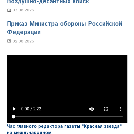
Воздушно-десантных войск
03.08.2026
Марина Щербакова
Приказ Министра обороны Российской
Федерации
02.08.2026
Настя Свиридова
Час главного редактора газеты "Красная звезда"
на международном