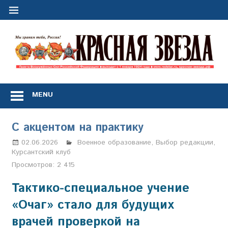
Перейти
к
содержимому
"
з
Газета
Вооружённых
MENU
Сил
Российской
Федерации
С акцентом на практику
*
выходит
02.06.2026
Настя Свиридова
Военное образование
,
Выбор редакции
,
с
Курсантский клуб
1
Просмотров:
2 415
января
1924
Тактико-специальное учение
года
«Очаг» стало для будущих
врачей проверкой на