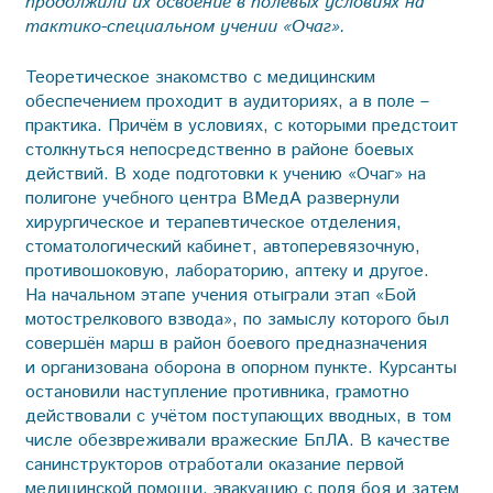
продолжили их освоение в полевых условиях на
тактико-специальном учении «Очаг».
Теоретическое знакомство с медицинским
обеспечением проходит в аудиториях, а в поле –
практика. Причём в условиях, с которыми предстоит
столкнуться непосредственно в районе боевых
действий. В ходе подготовки к учению «Очаг» на
полигоне учебного центра ВМедА развернули
хирургическое и терапевтическое отделения,
стоматологический кабинет, автоперевязочную,
противошоковую, лабораторию, аптеку и другое.
На начальном этапе учения отыграли этап «Бой
мотострелкового взвода», по замыслу которого был
совершён марш в район боевого предназначения
и организована оборона в опорном пункте. Курсанты
остановили наступление противника, грамотно
действовали с учётом поступающих вводных, в том
числе обезвреживали вражеские БпЛА. В качестве
санинструкторов отработали оказание первой
медицинской помощи, эвакуацию с поля боя и затем