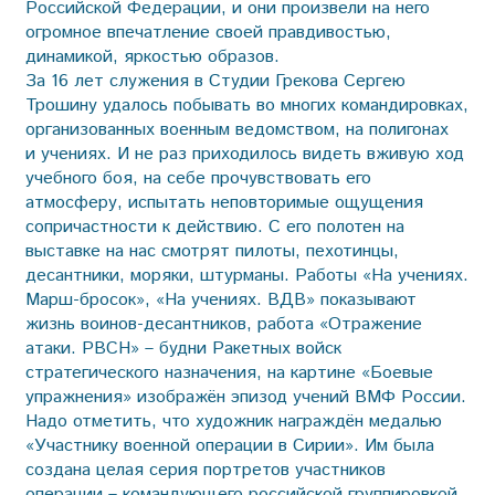
Российской Федерации, и они произвели на него
огромное впечатление своей правдивостью,
динамикой, яркостью образов.
За 16 лет служения в Студии Грекова Сергею
Трошину удалось побывать во многих командировках,
организованных военным ведомством, на полигонах
и учениях. И не раз приходилось видеть вживую ход
учебного боя, на себе прочувствовать его
атмосферу, испытать неповторимые ощущения
сопричастности к действию. С его полотен на
выставке на нас смотрят пилоты, пехотинцы,
десантники, моряки, штурманы. Работы «На учениях.
Марш-бросок», «На учениях. ВДВ» показывают
жизнь воинов-десантников, работа «Отражение
атаки. РВСН» – будни Ракетных войск
стратегического назначения, на картине «Боевые
упражнения» изображён эпизод учений ВМФ России.
Надо отметить, что художник награждён медалью
«Участнику военной операции в Сирии». Им была
создана целая серия портретов участников
операции – командующего российской группировкой