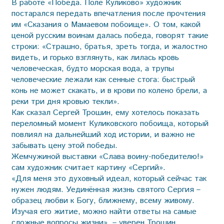
В работе «Победа. Поле Куликово» художник
постарался передать впечатления после прочтения
им «Сказания о Мамаевом побоище». О том, какой
ценой русским воинам далась победа, говорят такие
строки: «Страшно, братья, зреть тогда, и жалостно
видеть, и горько взглянуть, как лилась кровь
человеческая, будто морская вода, а трупы
человеческие лежали как сенные стога: быстрый
конь не может скакать, и в крови по колено брели, а
реки три дня кровью текли».
Как сказал Сергей Трошин, ему хотелось показать
переломный момент Куликовского побоища, который
повлиял на дальнейший ход истории, и важно не
забывать цену этой победы.
Жемчужиной выставки «Слава воину-победителю!»
сам художник считает картину «Сергий».
«Для меня это духовный идеал, который сейчас так
нужен людям. Уединённая жизнь святого Сергия –
образец любви к Богу, ближнему, всему живому.
Изучая его житие, можно найти ответы на самые
сложные вопросы жизни», – уверен Трошин.