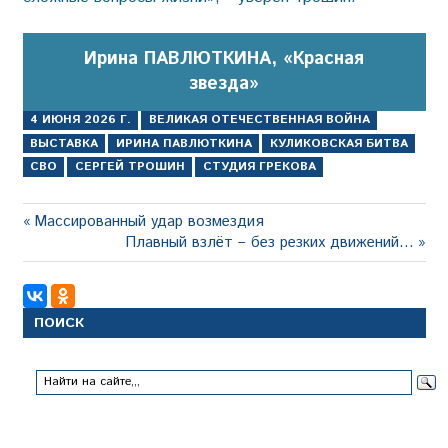
Ирина ПАВЛЮТКИНА, «Красная
звезда»
4 ИЮНЯ 2026 Г.
ВЕЛИКАЯ ОТЕЧЕСТВЕННАЯ ВОЙНА
ВЫСТАВКА
ИРИНА ПАВЛЮТКИНА
КУЛИКОВСКАЯ БИТВА
СВО
СЕРГЕЙ ТРОШИН
СТУДИЯ ГРЕКОВА
Навигация
Предыдущая
Массированный удар возмездия
запись:
Следующая
Плавный взлёт – без резких движений…
по
запись:
записям
ПОИСК