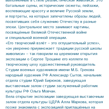
выполненные в стиле реалистической живописи. Это
батальные сцены, исторические сюжеты, пейзажи,
воспевающие красоту и величие Русской земли,
и портреты, на которых запечатлены образы людей,
посвятивших себя служению Отечеству в разные
эпохи. Центральное место занимают картины,
посвящённые Великой Отечественной войне
и специальной военной операции.
«Его творческий взлёт – это оглушительный успех»,
«он уверенно приумножает традиции русской школы
живописи» – так говорили на церемонии открытия
экспозиции о Сергее Трошине его коллеги по
творческому цеху художественный руководитель
Студии военных художников имени М.Б. Грекова
народный художник РФ Александр Сытов, начальник
отдела студии Юрий Бирюков, заведующая
выставочным залом студии заслуженный работник
культуры РФ Ольга Мовчан.
Вела открытие экспозиции заведующая выставочным
залом отдела культуры ЦДРА Алла Маркова, которая
позже знакомила с экспозицией приглашённых на