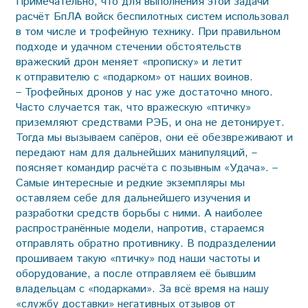
Примечательно, что для выполнения этой задачи
расчёт БпЛА войск беспилотных систем использовал
в том числе и трофейную технику. При правильном
подходе и удачном стечении обстоятельств
вражеский дрон меняет «прописку» и летит
к отправителю с «подарком» от наших воинов.
– Трофейных дронов у нас уже достаточно много.
Часто случается так, что вражескую «птичку»
приземляют средствами РЭБ, и она не детонирует.
Тогда мы вызываем сапёров, они её обезвреживают и
передают нам для дальнейших манипуляций, –
поясняет командир расчёта с позывным «Удача». –
Самые интересные и редкие экземпляры мы
оставляем себе для дальнейшего изучения и
разработки средств борьбы с ними. А наиболее
распространённые модели, напротив, стараемся
отправлять обратно противнику. В подразделении
прошиваем такую «птичку» под наши частоты и
оборудование, а после отправляем её бывшим
владельцам с «подарками». За всё время на нашу
«службу доставки» негативных отзывов от