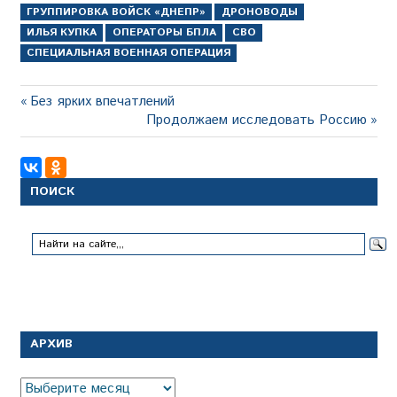
ГРУППИРОВКА ВОЙСК «ДНЕПР»
ДРОНОВОДЫ
ИЛЬЯ КУПКА
ОПЕРАТОРЫ БПЛА
СВО
СПЕЦИАЛЬНАЯ ВОЕННАЯ ОПЕРАЦИЯ
Навигация
Предыдущая
Без ярких впечатлений
запись:
Следующая
Продолжаем исследовать Россию
по
запись:
записям
ПОИСК
АРХИВ
Архив