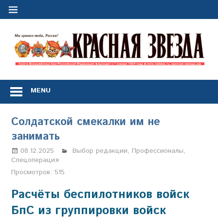
Перейти
к
содержимому
"
з
Газета
Вооружённых
MENU
Сил
Российской
Федерации
Солдатской смекалки им не
*
занимать
выходит
с
08.12.2025
Настя Свиридова
Выбор редакции
,
Профессионалы
,
1
Спецоперация
января
Просмотров:
515
1924
года
Расчёты беспилотников войск
БпС из группировки войск