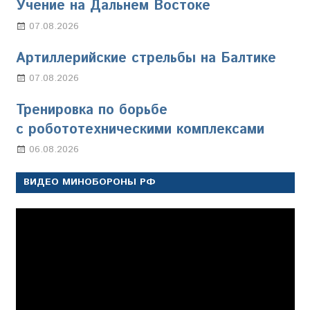
Учение на Дальнем Востоке
07.08.2026
Настя Свиридова
Артиллерийские стрельбы на Балтике
07.08.2026
Настя Свиридова
Тренировка по борьбе
с робототехническими комплексами
06.08.2026
Марина Щербакова
ВИДЕО МИНОБОРОНЫ РФ
Видеоплеер