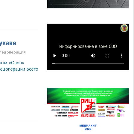
укаве
пецоперация
ным «Слон»
пецоперации всего