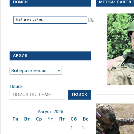
с
ПОИСК
МЕТКА:
ПАВЕЛ 
1
января
1924
года
АРХИВ
Архив
Поиск
ПОИСК
Август 2026
Пн
Вт
Ср
Чт
Пт
Сб
Вс
1
2