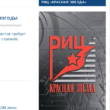
РИЦ «КРАСНАЯ ЗВЕЗДА»
погоды
а
пецоперация
истов требует
 стрельбе,
Б3М легко