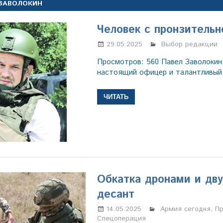
ЗАВОЛОКИН
Человек с пронзитель
29.05.2025
Настя Свиридова
Выбор редакции
Просмотров: 560 Павел Заволокин:
настоящий офицер и талантливый
ЧИТАТЬ
Обкатка дронами и дв
десант
14.05.2025
Марина Щербаков
Армия сегодня
,
П
Спецоперация