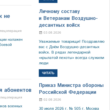
Личному составу
к не
и Ветеранам Воздушно-
десантных войск
пецоперация
03.08.2026
Марина Щербакова
ации налажен
Уважаемые товарищи! Поздравляю
боевой
вас с Днём Воздушно-десантных
войск. В рядах легендарной
«крылатой пехоты» всегда служили
люди
ЧИТАТЬ
Приказ Министра обороны
я абонентов
Российской Федерации
ва
Спецоперация
02.08.2026
Настя Свиридова
ыков военных
30 июля 2026 г. № 505 г. Москва