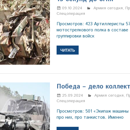
09.10.2024
Марина Щербаков
Армия сегодня
,
П
Спецоперация
Просмотров: 423 Артиллеристы 57
мотострелкового полка в состав
группировки войск
ЧИТАТЬ
Победа – дело коллек
25.09.2024
Марина Щербако
Армия сегодня
,
П
Спецоперация
Просмотров: 501 «Экипаж машины 
про них, про танкистов. Именно