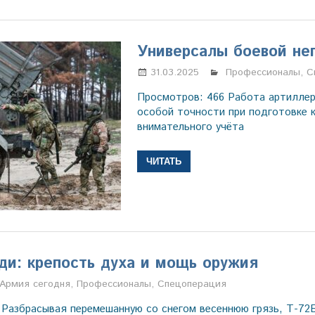
Универсалы боевой не
31.03.2025
Марина Щербаков
Профессионалы
,
С
Просмотров: 466 Работа артиллер
особой точности при подготовке к
внимательного учёта
ЧИТАТЬ
ди: крепость духа и мощь оружия
Марина Щербакова
Армия сегодня
,
Профессионалы
,
Спецоперация
 Разбрасывая перемешанную со снегом весеннюю грязь, Т-72