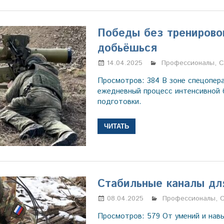
Победы без тренирово
добьёшься
14.04.2025
Настя Свиридова
Профессионалы
,
С
Просмотров: 384 В зоне спецопер
ежедневный процесс интенсивной 
подготовки.
ЧИТАТЬ
Стабильные каналы дл
08.04.2025
Марина Щербако
Профессионалы
,
Просмотров: 579 От умений и нав