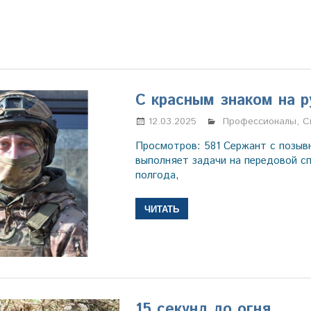
С красным знаком на р
12.03.2025
Настя Свиридова
Профессионалы
,
С
Просмотров: 581 Сержант с позыв
выполняет задачи на передовой с
полгода,
ЧИТАТЬ
15 секунд до огня