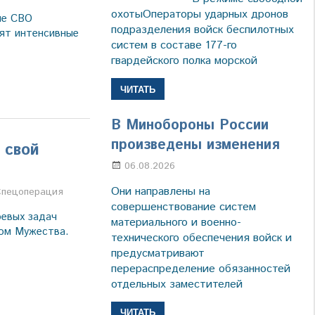
охотыОператоры ударных дронов
не СВО
подразделения войск беспилотных
ят интенсивные
систем в составе 177-го
гвардейского полка морской
ЧИТАТЬ
В Минобороны России
произведены изменения
 свой
06.08.2026
Марина Щербакова
Они направлены на
Спецоперация
совершенствование систем
оевых задач
материального и военно-
ом Мужества.
технического обеспечения войск и
предусматривают
перераспределение обязанностей
отдельных заместителей
ЧИТАТЬ