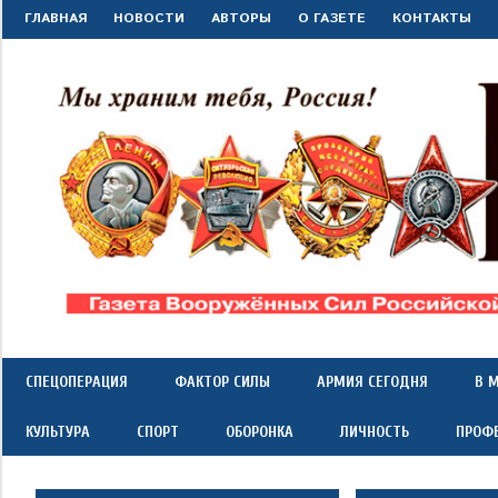
Перейти
ГЛАВНАЯ
НОВОСТИ
АВТОРЫ
О ГАЗЕТЕ
КОНТАКТЫ
к
содержимому
"Красная
Газета
Вооружённых
Сил
звезда"
СПЕЦОПЕРАЦИЯ
ФАКТОР СИЛЫ
АРМИЯ СЕГОДНЯ
В 
Российской
Федерации
КУЛЬТУРА
СПОРТ
ОБОРОНКА
ЛИЧНОСТЬ
ПРОФ
*
выходит