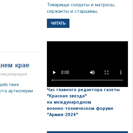
Товарищи солдаты и матросы,
сержанты и старшины,
ЧИТАТЬ
нем крае
ва
Спецоперация
действия
Час главного редактора газеты
бота артиллерии
"Красная звезда"
на международном
военно-техническом форуме
"Армия-2024"