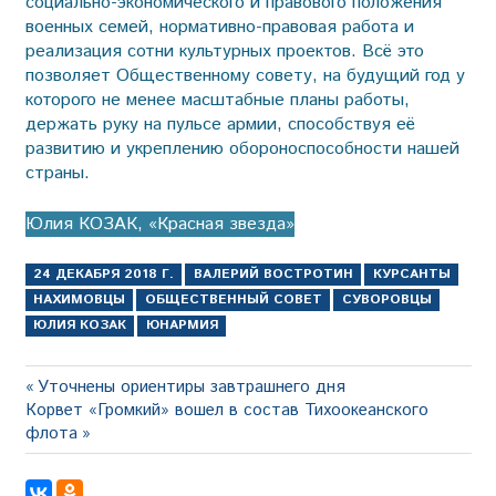
социально-экономического и правового положения
военных семей, нормативно-правовая работа и
реализация сотни культурных проектов. Всё это
позволяет Общественному совету, на будущий год у
которого не менее масштабные планы работы,
держать руку на пульсе армии, способствуя её
развитию и укреплению обороноспособности нашей
страны.
Юлия КОЗАК, «Красная звезда»
24 ДЕКАБРЯ 2018 Г.
ВАЛЕРИЙ ВОСТРОТИН
КУРСАНТЫ
НАХИМОВЦЫ
ОБЩЕСТВЕННЫЙ СОВЕТ
СУВОРОВЦЫ
ЮЛИЯ КОЗАК
ЮНАРМИЯ
Навигация
Предыдущая
Уточнены ориентиры завтрашнего дня
Следующая
запись:
Корвет «Громкий» вошел в состав Тихоокеанского
по
запись:
флота
записям