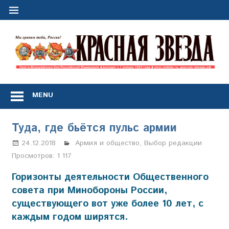
Перейти
к
содержимому
"
з
Газета
Вооружённых
MENU
Сил
Российской
Федерации
Туда, где бьётся пульс армии
*
выходит
24.12.2018
Анастасия Свиридова
Армия и общество
,
Выбор редакции
с
Просмотров:
1 117
1
января
Горизонты деятельности Общественного
1924
совета при Минобороны России,
года
существующего вот уже более 10 лет, с
каждым годом ширятся.