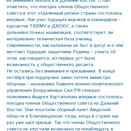
их внимания оказался и Дальний Восток. Стоит
отметить, что поездка членов Общественного
совета в этот отдалённый регион страны состоялась
впервые. Как учат будущих моряков и командиров –
курсантов ТВВМУ и ДВОКУ, а также
дальневосточных нахимовцев, соответствует ли
материально-техническая база училищ
современности, как налажены их быт и досуг и о чём
мечтают будущие защитники Родины – узнать об
этом, как говорится, из первых уст была
возможность у общественного десанта.
Не остались без внимания и призывники. В конце
октября при поддержке заместителя министра
обороны – начальника Главного военно-политического
управления Вооружённых Сил РФ генерал-
полковника Андрея Картаполова впервые состоялась
поездка членов Общественного совета на Дальний
Восток. Они посетили сборный пункт Амурской
области в Благовещенске тогда, когда в стране как
раз уже шёл призыв. Так что члены Общественного
совета не упустили возможности понаблюдать в