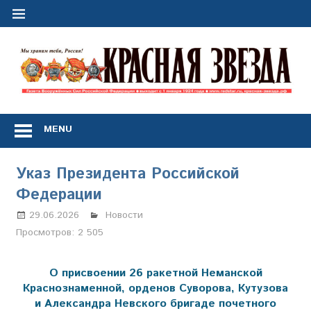
Перейти
к
содержимому
"
з
Газета
Вооружённых
MENU
Сил
Российской
Федерации
Указ Президента Российской
*
Федерации
выходит
с
29.06.2026
Настя Свиридова
Новости
1
Просмотров:
2 505
января
1924
года
О присвоении 26 ракетной Неманской
Краснознаменной, орденов Суворова, Кутузова
и Александра Невского бригаде почетного