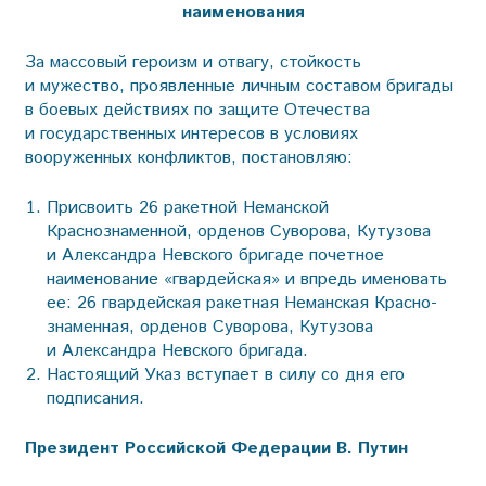
наименования
За массовый героизм и отвагу, стойкость
и мужество, проявленные личным составом бригады
в боевых действиях по защите Отечества
и государственных интересов в условиях
вооруженных конфликтов, постановляю:
Присвоить 26 ракетной Не­ман­ской
Краснознаменной, орденов Су­ворова, Кутузова
и Алек­санд­ра Нев­­ского бригаде почетное
наименование «гвардейская» и впредь именовать
ее: 26 гвардейская ракетная Не­ман­ская Крас­но­
знаменная, орденов Су­во­рова, Кутузова
и Александра Нев­ского бригада.
Настоящий Указ вступает в силу со дня его
подписания.
Президент Российской Федерации В. Путин