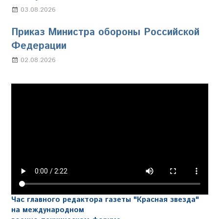
03.08.2026
Марина Щербакова
Приказ Министра обороны Российской
Федерации
02.08.2026
Настя Свиридова
Час главного редактора газеты "Красная звезда"
на международном