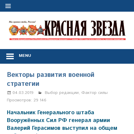
Перейти
к
содержимому
"
з
Газета
Вооружённых
MENU
Сил
Российской
Федерации
Векторы развития военной
*
стратегии
выходит
с
04.03.2019
Анастасия Свиридова
Выбор редакции
,
Фактор силы
1
Просмотров:
29 146
января
1924
Начальник Генерального штаба
года
Вооружённых Сил РФ генерал армии
Валерий Герасимов выступил на общем