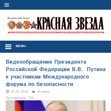
Перейти
к
содержимому
"
з
Газета
Вооружённых
MENU
Сил
Российской
Федерации
Видеообращение Президента
*
Российской Федерации В.В. Путина
выходит
с
к участникам Международного
1
форума по безопасности
января
1924
29.05.2026
Марина Щербакова
В мире
года
Просмотров:
792