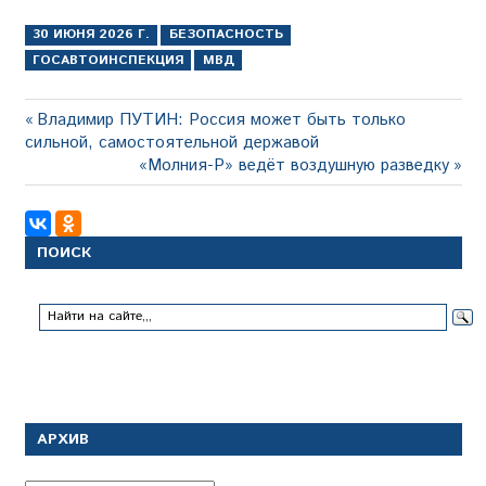
30 ИЮНЯ 2026 Г.
БЕЗОПАСНОСТЬ
ГОСАВТОИНСПЕКЦИЯ
МВД
Навигация
Предыдущая
Владимир ПУТИН: Россия может быть только
запись:
сильной, самостоятельной державой
по
Следующая
«Молния-Р» ведёт воздушную разведку
записям
запись:
ПОИСК
АРХИВ