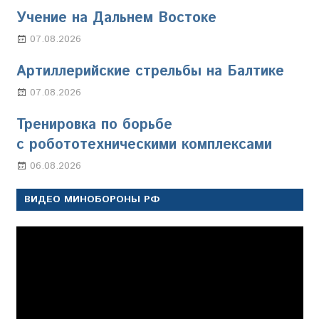
Учение на Дальнем Востоке
07.08.2026
Настя Свиридова
Артиллерийские стрельбы на Балтике
07.08.2026
Настя Свиридова
Тренировка по борьбе
с робототехническими комплексами
06.08.2026
Марина Щербакова
ВИДЕО МИНОБОРОНЫ РФ
Видеоплеер