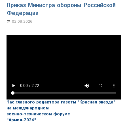
Приказ Министра обороны Российской
Федерации
02.08.2026
Настя Свиридова
Час главного редактора газеты "Красная звезда"
на международном
военно-техническом форуме
"Армия-2024"