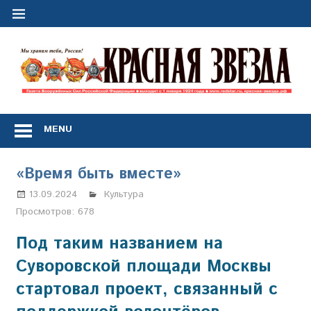
Перейти
к
содержимому
"
з
Газета
Вооружённых
MENU
Сил
Российской
Федерации
«Время быть вместе»
*
выходит
13.09.2024
Марина Щербакова
Культура
с
Просмотров:
678
1
января
Под таким названием на
1924
Суворовской площади Москвы
года
стартовал проект, связанный с