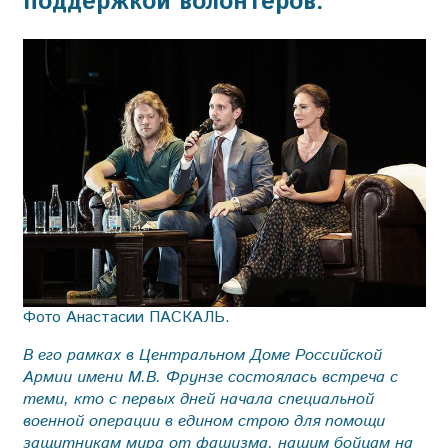
поддержкой волонтёров.
Фото Анастасии ПАСКАЛЬ.
В его рамках в Центральном Доме Российской
Армии имени М.В. Фрунзе состоялась встреча с
теми, кто с первых дней начала специальной
военной операции в едином строю для помощи
защитникам мира от фашизма, нашим бойцам на