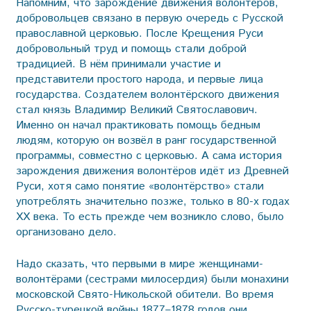
Напомним, что зарождение движения волонтёров,
добровольцев связано в первую очередь с Русской
православной церковью. После Крещения Руси
добровольный труд и помощь стали доброй
традицией. В нём принимали участие и
представители простого народа, и первые лица
государства. Создателем волонтёрского движения
стал князь Владимир Великий Святославович.
Именно он начал практиковать помощь бедным
людям, которую он возвёл в ранг государственной
программы, совместно с церковью. А сама история
зарождения движения волонтёров идёт из Древней
Руси, хотя само понятие «волонтёрство» стали
употреблять значительно позже, только в 80-х годах
XX века. То есть прежде чем возникло слово, было
организовано дело.
Надо сказать, что первыми в мире женщинами-
волонтёрами (сестрами милосердия) были монахини
московской Свято-Никольской обители. Во время
Русско-турецкой войны 1877–1878 годов они