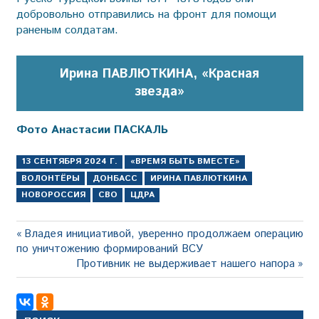
добровольно отправились на фронт для помощи
раненым солдатам.
Ирина ПАВЛЮТКИНА, «Красная
звезда»
Фото Анастасии ПАСКАЛЬ
13 СЕНТЯБРЯ 2024 Г.
«ВРЕМЯ БЫТЬ ВМЕСТЕ»
ВОЛОНТЁРЫ
ДОНБАСС
ИРИНА ПАВЛЮТКИНА
НОВОРОССИЯ
СВО
ЦДРА
Навигация
Предыдущая
Владея инициативой, уверенно продолжаем операцию
запись:
по уничтожению формирований ВСУ
по
Следующая
Противник не выдерживает нашего напора
записям
запись: