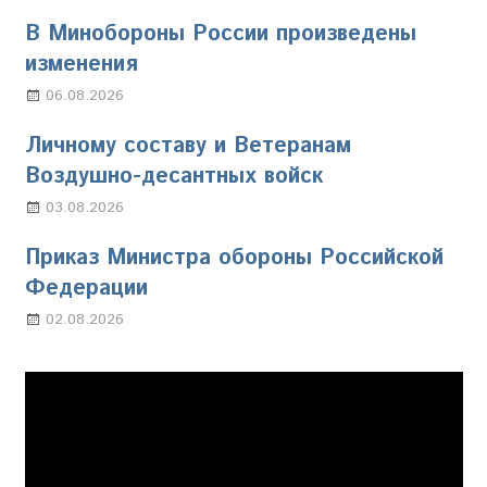
В Минобороны России произведены
изменения
06.08.2026
Марина Щербакова
Личному составу и Ветеранам
Воздушно-десантных войск
03.08.2026
Марина Щербакова
Приказ Министра обороны Российской
Федерации
02.08.2026
Настя Свиридова