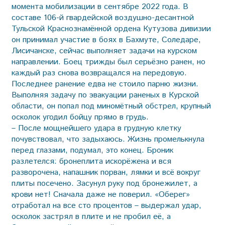
момента мобилизации в сентябре 2022 года. В
составе 106-й гвардейской воздушно-десантной
Тульской Краснознамённой ордена Кутузова дивизии
он принимал участие в боях в Бахмуте, Соледаре,
Лисичанске, сейчас выполняет задачи на курском
направлении. Боец трижды был серьёзно ранен, но
каждый раз снова возвращался на передовую.
Последнее ранение едва не стоило парню жизни.
Выполняя задачу по эвакуации раненых в Курской
области, он попал под миномётный обстрел, крупный
осколок угодил бойцу прямо в грудь.
– После мощнейшего удара в грудную клетку
почувствовал, что задыхаюсь. Жизнь промелькнула
перед глазами, подумал, это конец. Броник
разлетелся: бронеплита искорёжена и вся
разворочена, напашник порван, лямки и всё вокруг
плиты посечено. Засунул руку под бронежилет, а
крови нет! Сначала даже не поверил. «Оберег»
отработал на все сто процентов – выдержал удар,
осколок застрял в плите и не пробил её, а