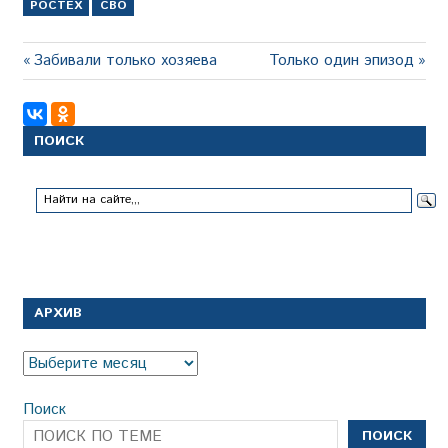
РОСТЕХ
СВО
Навигация
Предыдущая
Следующая
Забивали только хозяева
Только один эпизод
запись:
запись:
по
записям
ПОИСК
АРХИВ
Архив
Поиск
ПОИСК