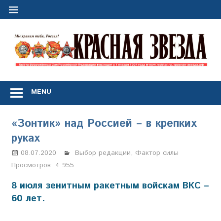
Перейти
к
содержимому
"
з
Газета
Вооружённых
MENU
Сил
Российской
Федерации
«Зонтик» над Россией – в крепких
*
руках
выходит
с
08.07.2020
Анастасия Свиридова
Выбор редакции
,
Фактор силы
1
Просмотров:
4 955
января
1924
8 июля зенитным ракетным войскам ВКС –
года
60 лет.