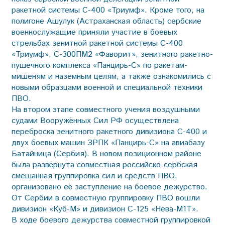
ракетной системы С-400 «Триумф». Кроме того, на
полигоне Ашулук (Астраханская область) сербские
военнослужащие приняли участие в боевых
стрельбах зенитной ракетной системы С-400
«Триумф», С-300ПМ2 «Фаворит», зенитного ракетно-
пушечного комплекса «Панцирь-С» по ракетам-
мишеням и наземным целям, а также ознакомились с
новыми образцами военной и специальной техники
ПВО.
На втором этапе совместного учения воздушными
судами Вооружённых Сил РФ осуществлена
переброска зенитного ракетного дивизиона С-400 и
двух боевых машин ЗРПК «Панцирь-С» на авиабазу
Батайница (Сербия). В новом позиционном районе
была развёрнута совместная российско-сербская
смешанная группировка сил и средств ПВО,
организовано её заступление на боевое дежурство.
От Сербии в совместную группировку ПВО вошли
дивизион «Куб-М» и дивизион С-125 «Нева-М1Т».
В ходе боевого дежурства совместной группировкой