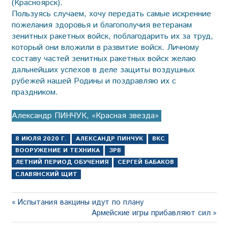
(Красноярск).
Пользуясь случаем, хочу пе­редать самые искренние
пожелания здоровья и благополучия ветеранам
зенитных ракетных войск, поблагодарить их за труд,
который они вложили в развитие войск. Личному
составу частей зенитных ракетных войск желаю
дальнейших успехов в деле защиты воздушных
рубежей нашей Родины и поздравляю их с
праздником.
Александр ПИНЧУК, «Красная звезда»
8 ИЮЛЯ 2020 Г.
АЛЕКСАНДР ПИНЧУК
ВКС
ВООРУЖЕНИЕ И ТЕХНИКА
ЗРВ
ЛЕТНИЙ ПЕРИОД ОБУЧЕНИЯ
СЕРГЕЙ БАБАКОВ
СЛАВЯНСКИЙ ЩИТ
Навигация
Предыдущая
Испытания вакцины идут по плану
запись:
Следующая
Армейские игры прибавляют сил
по
запись: