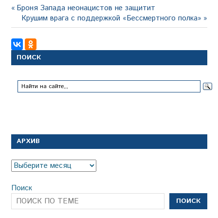
Навигация
Предыдущая
Броня Запада неонацистов не защитит
запись:
Следующая
Крушим врага с поддержкой «Бессмертного полка»
по
запись:
записям
ПОИСК
АРХИВ
Архив
Поиск
ПОИСК