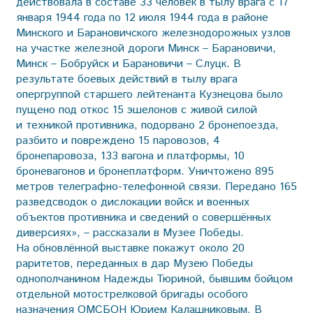
действовала в составе 33 человек в тылу врага с 17
января 1944 года по 12 июля 1944 года в районе
Минского и Барановичского железнодорожных узлов
на участке железной дороги Минск – Барановичи,
Минск – Бобруйск и Барановичи – Слуцк. В
результате боевых действий в тылу врага
опергруппой старшего лейтенанта Кузнецова было
пущено под откос 15 эшелонов с живой силой
и техникой противника, подорвано 2 бронепоезда,
разбито и повреждено 15 паровозов, 4
бронепаровоза, 133 вагона и платформы, 10
броневагонов и бронеплатформ. Уничтожено 895
метров телеграфно-телефонной связи. Передано 165
разведсводок о дислокации войск и военных
объектов противника и сведений о совершённых
диверсиях», – рассказали в Музее Победы.
На обновлённой выставке покажут около 20
раритетов, переданных в дар Музею Победы
однополчанином Надежды Тюриной, бывшим бойцом
отдельной мотострелковой бригады особого
назначения ОМСБОН Юрием Калашниковым. В