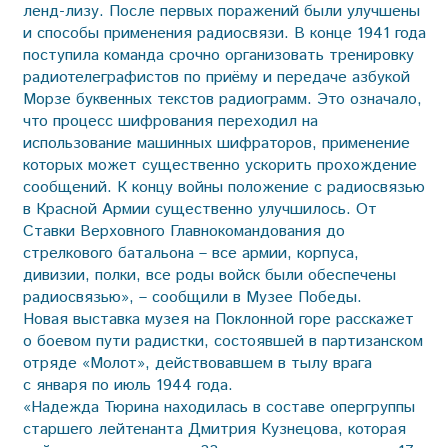
ленд-лизу. После первых поражений были улучшены
и способы применения радиосвязи. В конце 1941 года
поступила команда срочно организовать тренировку
радиотелеграфистов по приёму и передаче азбукой
Морзе буквенных текстов радиограмм. Это означало,
что процесс шифрования переходил на
использование машинных шифраторов, применение
которых может существенно ускорить прохождение
сообщений. К концу войны положение с радиосвязью
в Красной Армии существенно улучшилось. От
Ставки Верховного Главнокомандования до
стрелкового батальона – все армии, корпуса,
дивизии, полки, все роды войск были обеспечены
радиосвязью», – сообщили в Музее Победы.
Новая выставка музея на Поклонной горе расскажет
о боевом пути радистки, состоявшей в партизанском
отряде «Молот», действовавшем в тылу врага
с января по июль 1944 года.
«Надежда Тюрина находилась в составе опергруппы
старшего лейтенанта Дмитрия Кузнецова, которая