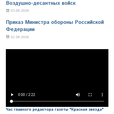
Воздушно-десантных войск
03.08.2026
Марина Щербакова
Приказ Министра обороны Российской
Федерации
02.08.2026
Настя Свиридова
Час главного редактора газеты "Красная звезда"