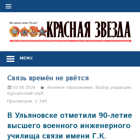
Перейти
к
содержимому
"
з
Газета
Вооружённых
MENU
Сил
Российской
Федерации
Связь времён не рвётся
*
выходит
02.06.2026
Настя Свиридова
Военное образование
,
Выбор редакции
,
с
Курсантский клуб
1
Просмотров:
2 348
января
1924
В Ульяновске отметили 90-летие
года
высшего военного инженерного
училища связи имени Г.К.