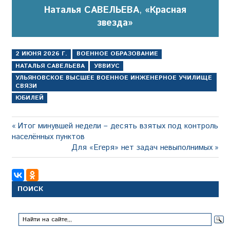
Наталья САВЕЛЬЕВА
,
«Красная
звезда»
2 ИЮНЯ 2026 Г.
ВОЕННОЕ ОБРАЗОВАНИЕ
НАТАЛЬЯ САВЕЛЬЕВА
УВВИУС
УЛЬЯНОВСКОЕ ВЫСШЕЕ ВОЕННОЕ ИНЖЕНЕРНОЕ УЧИЛИЩЕ
СВЯЗИ
ЮБИЛЕЙ
Навигация
Предыдущая
Итог минувшей недели – десять взятых под контроль
запись:
населённых пунктов
по
Следующая
Для «Егеря» нет задач невыполнимых
записям
запись:
ПОИСК