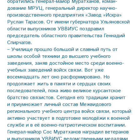
обратились генерал-майор Муратханов, коман­
дование МРУЦ, генеральный директор научно-
производственного предприятия «Завод «Искра»
Руслан Тарасов. От имени губернатора Ульяновской
области выпускников УВВИУС поздравил
председатель областного правительства Геннадий
Спирчагов.
– Училище прошло большой и славный путь от
школы особой техники до высшего учебного
заведения, заняв достойное место среди военно-
учебных заведений войск связи. Вот уже
восемнадцать лет оно расформировано. Но
продолжает жить в памяти и сердцах своих
последователей, пока живо великое курсантское
братство связистов. Сегодня его традиции хранит
и приумножает личный состав Межвидового
регионального учебного центра войск связи, который
активно участвует в подготовке молодёжи к военной
службе и в её военно-патриотическом воспитании.
Генерал-майор Сос Муратханов наградил ветеранов
и выпускников УВВИУС ведомственными медалями