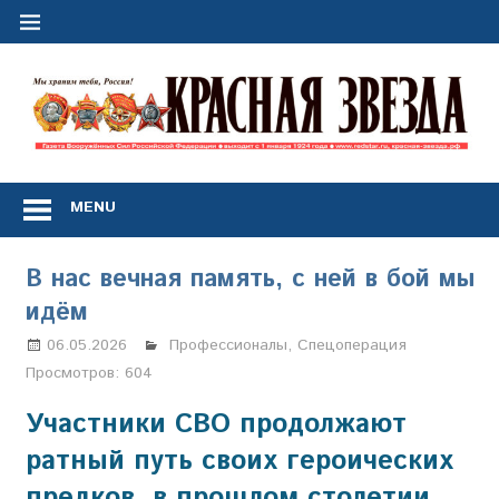
Перейти
к
содержимому
"
з
Газета
Вооружённых
MENU
Сил
Российской
Федерации
В нас вечная память, с ней в бой мы
*
идём
выходит
с
06.05.2026
Настя Свиридова
Профессионалы
,
Спецоперация
1
Просмотров:
604
января
1924
Участники СВО продолжают
года
ратный путь своих героических
предков, в прошлом столетии