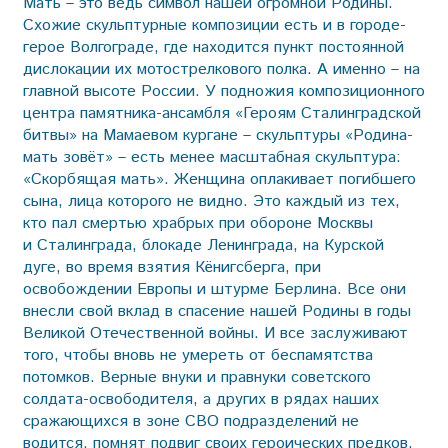
Мать – это ведь символ нашей огромной Родины.
Схожие скульптурные композиции есть и в городе-
герое Волгограде, где находится пункт постоянной
дислокации их мотострелкового полка. А именно – на
главной высоте России. У подножия композиционного
центра памятника-ансамбля «Героям Сталинградской
битвы» на Мамаевом кургане – скульптуры «Родина-
мать зовёт» – есть менее масштабная скульптура:
«Скорбящая мать». Женщина оплакивает погибшего
сына, лица которого не видно. Это каждый из тех,
кто пал смертью храбрых при обороне Москвы
и Сталинграда, блокаде Ленинграда, на Курской
дуге, во время взятия Кёнигсберга, при
освобождении Европы и штурме Берлина. Все они
внесли свой вклад в спасение нашей Родины в годы
Великой Отечественной войны. И все заслуживают
того, чтобы вновь не умереть от беспамятства
потомков. Верные внуки и правнуки советского
солдата-освободителя, а других в рядах наших
сражающихся в зоне СВО подразделений не
водится, помнят подвиг своих героических предков,