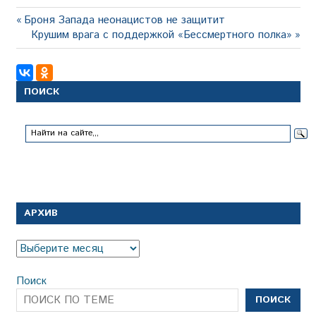
Навигация
Предыдущая
Броня Запада неонацистов не защитит
запись:
Следующая
Крушим врага с поддержкой «Бессмертного полка»
по
запись:
записям
ПОИСК
АРХИВ
Архив
Поиск
ПОИСК