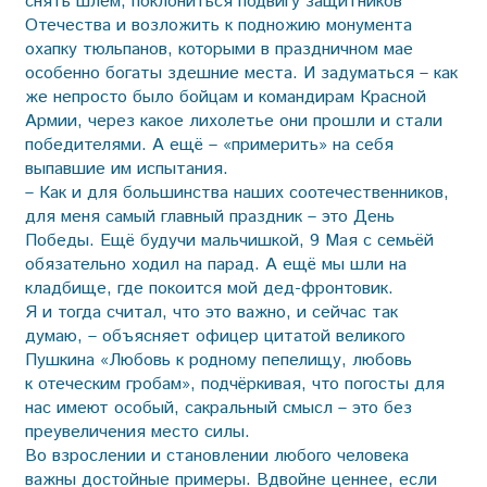
снять шлем, поклониться подвигу защитников
Отечества и возложить к подножию монумента
охапку тюльпанов, которыми в праздничном мае
особенно богаты здешние места. И задуматься – как
же непросто было бойцам и командирам Красной
Армии, через какое лихолетье они прошли и стали
победителями. А ещё – «примерить» на себя
выпавшие им испытания.
– Как и для большинства наших соотечественников,
для меня самый главный праздник – это День
Победы. Ещё будучи мальчишкой, 9 Мая с семьёй
обязательно ходил на парад. А ещё мы шли на
кладбище, где покоится мой дед-фронтовик.
Я и тогда считал, что это важно, и сейчас так
думаю, – объясняет офицер цитатой великого
Пушкина «Любовь к родному пепелищу, любовь
к отеческим гробам», подчёркивая, что погосты для
нас имеют особый, сакральный смысл – это без
преувеличения место силы.
Во взрослении и становлении любого человека
важны достойные примеры. Вдвойне ценнее, если