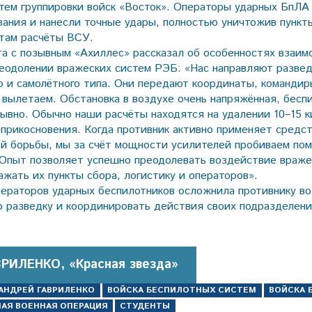
тем группировки войск «Восток». Операторы ударных БпЛА
зания и нанесли точные удары, полностью уничтожив пункт
там расчёты ВСУ.
та с позывным «Ахиллес» рассказал об особенностях взаи
реодолении вражеских систем РЭБ: «Нас направляют разве
о и самолётного типа. Они передают координаты, команди
у вылетаем. Обстановка в воздухе очень напряжённая, бесп
ывно. Обычно наши расчёты находятся на удалении 10–15 
оприкосновения. Когда противник активно применяет средс
й борьбы, мы за счёт мощности усилителей пробиваем пом
 Опыт позволяет успешно преодолевать воздействие враже
ажать их пункты сбора, логистику и операторов».
ператоров ударных беспилотников осложнила противнику в
 разведку и координировать действия своих подразделени
ВРИЛЕНКО, «Красная звезда»
АНДРЕЙ ГАВРИЛЕНКО
ВОЙСКА БЕСПИЛОТНЫХ СИСТЕМ
ВОЙСКА 
АЯ ВОЕННАЯ ОПЕРАЦИЯ
СТУДЕНТЫ