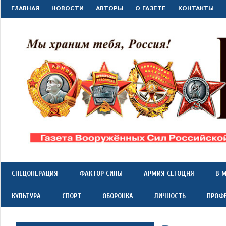
Перейти
ГЛАВНАЯ
НОВОСТИ
АВТОРЫ
О ГАЗЕТЕ
КОНТАКТЫ
к
содержимому
"Красная
Газета
Вооружённых
Сил
звезда"
СПЕЦОПЕРАЦИЯ
ФАКТОР СИЛЫ
АРМИЯ СЕГОДНЯ
В 
Российской
Федерации
КУЛЬТУРА
СПОРТ
ОБОРОНКА
ЛИЧНОСТЬ
ПРОФ
*
выходит