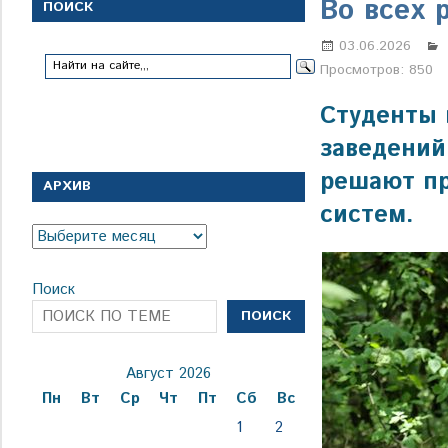
с
Во всех 
ПОИСК
1
января
03.06.2026
1924
Просмотров:
850
года
Студенты 
заведений
решают пр
АРХИВ
систем.
Архив
Поиск
ПОИСК
Август 2026
Пн
Вт
Ср
Чт
Пт
Сб
Вс
1
2