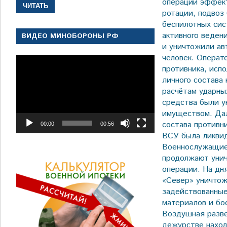
операции эффект
ЧИТАТЬ
ротации, подвоз 
беспилотных сис
активного веден
ВИДЕО МИНОБОРОНЫ РФ
и уничтожили ав
человек. Операт
Видеоплеер
противника, исп
личного состава
расчётам ударны
средства были у
имуществом. Дал
состава противн
00:00
00:56
ВСУ была ликви
Военнослужащие 
продолжают унич
операции. На дня
«Север» уничтож
задействованные
материалов и бо
Воздушная разве
дежурстве наход