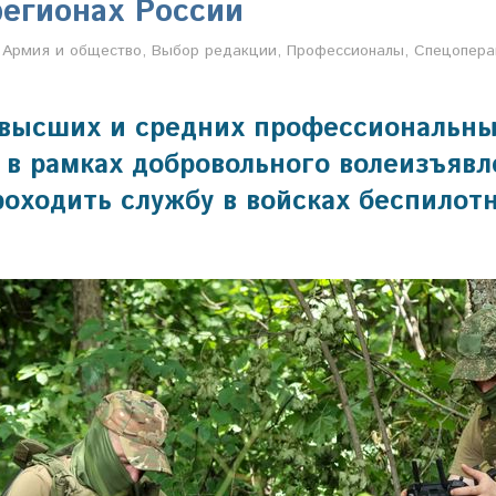
регионах России
Марина Щербакова
Армия и общество
,
Выбор редакции
,
Профессионалы
,
Спецопера
высших и средних профессиональны
 в рамках добровольного волеизъяв
оходить службу в войсках беспилот