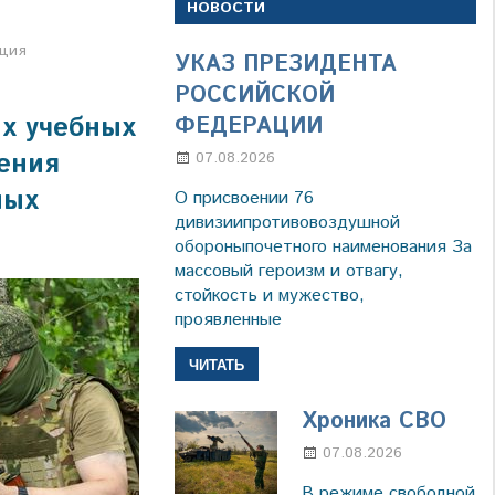
НОВОСТИ
ция
УКАЗ ПРЕЗИДЕНТА
РОССИЙСКОЙ
х учебных
ФЕДЕРАЦИИ
ления
07.08.2026
Настя Свиридова
ных
О присвоении 76
дивизиипротивовоздушной
обороныпочетного наименования За
массовый героизм и отвагу,
стойкость и мужество,
проявленные
ЧИТАТЬ
Хроника СВО
07.08.2026
Настя
Свиридов
В режиме свободной