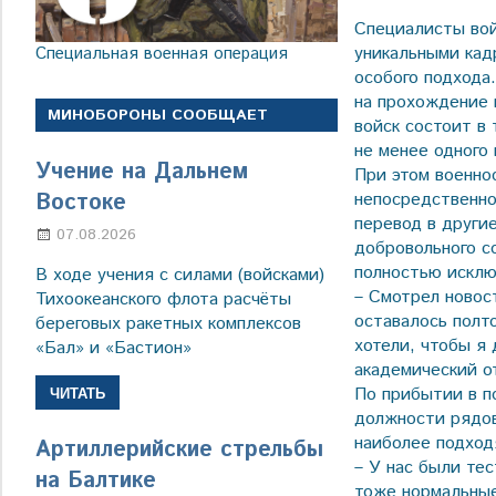
Специалисты вой
уникальными кад
Специальная военная операция
особого подхода
на прохождение 
МИНОБОРОНЫ СООБЩАЕТ
войск состоит в 
не менее одного 
Учение на Дальнем
При этом военн
Востоке
непосредственно
перевод в други
07.08.2026
Настя Свиридова
добровольного с
полностью исклю
В ходе учения с силами (войсками)
– Смотрел новос
Тихоокеанского флота расчёты
оставалось полт
береговых ракетных комплексов
хотели, чтобы я 
«Бал» и «Бастион»
академический о
По прибытии в п
ЧИТАТЬ
должности рядов
наиболее подхо
Артиллерийские стрельбы
– У нас были те
на Балтике
тоже нормальные