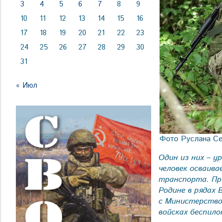
3
4
5
6
7
8
9
10
11
12
13
14
15
16
17
18
19
20
21
22
23
24
25
26
27
28
29
30
31
« Июл
Фото Руслана Се
Один из них – 
человек осваив
транспорта. Пр
Родине в рядах 
с Министерством
войсках беспил