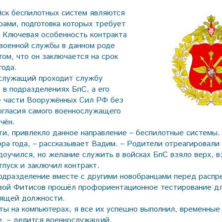
ск беспилотных систем являются
рами, подготовка которых требует
. Ключевая особенность контракта
военной службы в данном роде
том, что он заключается на срок
года.
ослужащий проходит службу
 в подразделениях БпС, а его
е части Вооружённых Сил РФ без
огласия самого военнослужащего
чён.
ти, привлекло данное направление – беспилотные системы.
ора года, – рассказывает Вадим. – Родители отреагировали
доучился, но желание служить в войсках БпС взяло верх, в
тпуск и заключил контракт.
одразделение вместе с другими новобранцами перед распр
ой Фитисов прошёл проф­ориентационное тестирование д
дящей должности.
сты на компьютерах, я все их успешно выполнил, временные
, – делится военно­служащий.