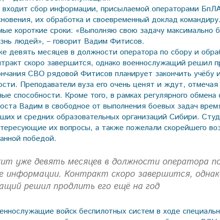
 входит сбор информации, присылаемой операторами БпЛА
сновения, их обработка и своевременный доклад командиру
амые короткие сроки: «Выполняю свою задачу максимально б
изнь людей», – говорит Вадим Фитисов.
е девять месяцев в должности оператора по сбору и обра
тракт скоро завершится, однако военно­служащий решил п
кончания СВО рядовой Фитисов планирует закончить учёбу и
ости. Преподаватели вуза его очень ценят и ждут, отмечая
ные способности. Кроме того, в рамках регулярного обмена
оста Вадим в свободное от выполнения боевых задач вре
ших и средних образовательных организаций Сибири. Сту
нтересующие их вопросы, а также пожелали скорейшего в
анной победой.
ит уже девять месяцев в должности оператора по
е информации. Контракт скоро завершится, однак
ащий решил продлить его ещё на год
еннослужащие войск беспилотных систем в ходе специальн