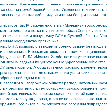
ндованию. Для нанесения огневого поражения применяютс
 со сбрасываемой боевой частью. Инженеры-техники снар
колочно-фугасными либо кумулятивными боеприпасами для
операторы БпЛА самолётного типа «Молния-2» войск беспи
о мотострелкового полка группировки войск «Север» уничто
, огневые точки и живую силу ВСУ в Сумской области. Уд
еданным координатам противника.
ных БпЛА позволило выполнить боевую задачу без входа в
ия противника. Высокая автономность, помехозащищённост
борудование БпЛА «Молния-2» обеспечили успешное выпол
полняемым задачам по уничтожению укреплённых объектов
СУ операторы БпЛА осуществляют распространение инфо
орые предназначены для ознакомления украинских военных 
обровольной сдачи в плен.
й разведки в Запорожской области разведывательный рас
ойск беспилотных систем обнаружил замаскированные пунк
ацией противника. Выявление скрытых позиций националис
по местам запуска дронов, а также по наличию выносных а
оординаты объектов были оперативно переданы подраздел