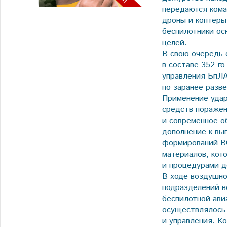
передаются кома
дроны и коптеры
беспилотники ос
целей.
В свою очередь 
в составе 352-г
управления БпЛА
по заранее разв
Применение удар
средств поражен
и современное о
дополнение к вы
формирований В
материалов, кот
и процедурами д
В ходе воздушно
подразделений в
беспилотной ави
осуществлялось 
и управления. К