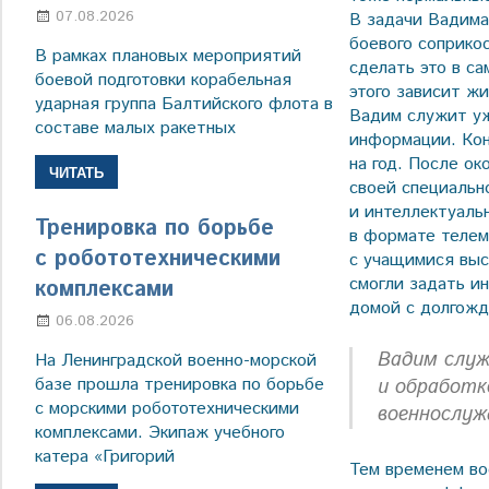
07.08.2026
Настя Свиридова
В задачи Вадима
боевого соприко
В рамках плановых мероприятий
сделать это в с
боевой подготовки корабельная
этого зависит ж
ударная группа Балтийского флота в
Вадим служит уж
составе малых ракетных
информации. Кон
на год. После о
ЧИТАТЬ
своей специальн
и интеллектуаль
Тренировка по борьбе
в формате телем
с робототехническими
с учащимися выс
смогли задать и
комплексами
домой с долгожд
06.08.2026
Марина Щербакова
Вадим служ
На Ленинградской военно-морской
базе прошла тренировка по борьбе
и обработк
с морскими робототехническими
военнослуж
комплексами. Экипаж учебного
катера «Григорий
Тем временем во