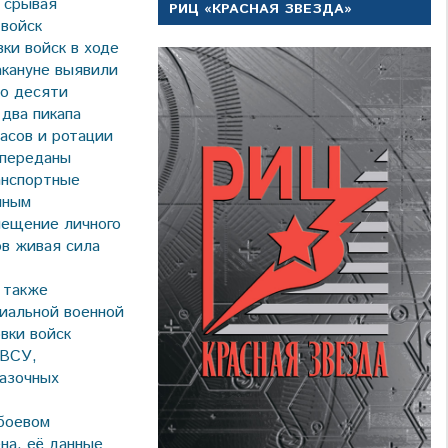
 срывая
РИЦ «КРАСНАЯ ЗВЕЗДА»
 войск
ки войск в ходе
акануне выявили
до десяти
два пикапа
асов и ротации
 переданы
анспортные
нным
мещение личного
ов живая сила
 также
иальной военной
вки войск
 ВСУ,
мазочных
 боевом
на, её данные