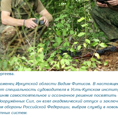
ргеева.
уроженец Иркутской области Вадим Фитисов. В настояще
ает специальность судоводителя в Усть-Кутском инстит
иняв самостоятельное и осознанное решение посвятить 
Вооружённых Сил, он взял академический отпуск и заклю
 обороны Российской Федерации, выбрав службу в новом
отных систем.