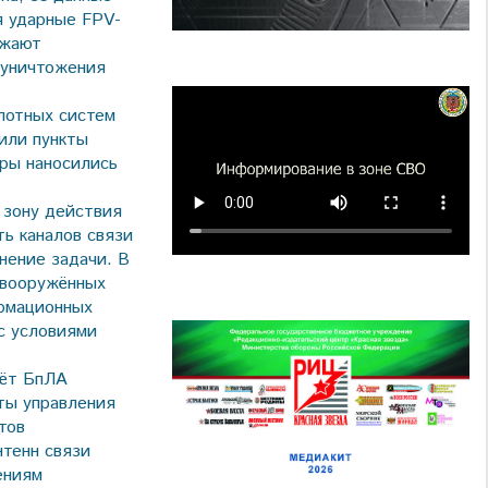
я ударные FPV-
яжают
 уничтожения
лотных систем
жили пункты
ары наносились
 зону действия
ь каналов связи
нение задачи. В
 вооружённых
рмационных
с условиями
чёт БпЛА
ты управления
тов
нтенн связи
ениям