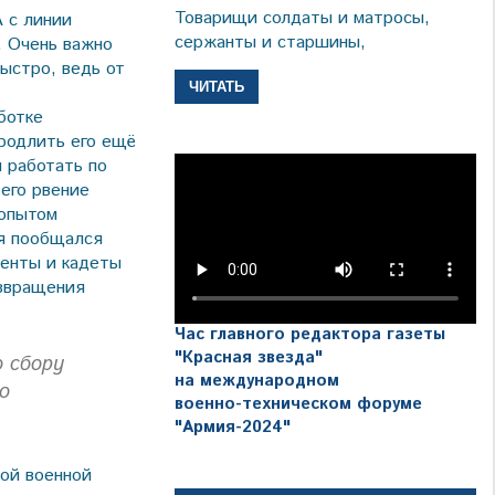
Товарищи солдаты и матросы,
 с линии
сержанты и старшины,
. Очень важно
ыстро, ведь от
ЧИТАТЬ
ботке
родлить его ещё
 работать по
 его рвение
 опытом
мя пообщался
денты и кадеты
озвращения
Час главного редактора газеты
"Красная звезда"
 сбору
на международном
о
военно-техническом форуме
"Армия-2024"
ой военной