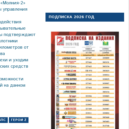
 «Молния-2»
ы управления
ПОДПИСКА 2026 ГОД
модействия
дывательные
ры подтверждают
илотники
километров от
тва
ехи и уходим
ских средств
озможности
й на данном
БПС
ГЕРОИ Z