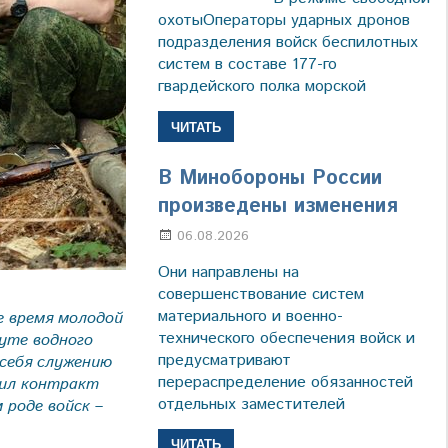
охотыОператоры ударных дронов
подразделения войск беспилотных
систем в составе 177-го
гвардейского полка морской
ЧИТАТЬ
В Минобороны России
произведены изменения
06.08.2026
Марина Щербакова
Они направлены на
совершенствование систем
материального и военно-
е время молодой
технического обеспечения войск и
уте водного
предусматривают
себя служению
перераспределение обязанностей
чил контракт
отдельных заместителей
 роде войск –
ЧИТАТЬ