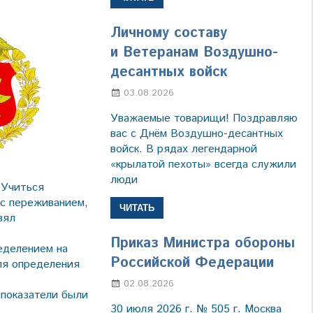
Личному составу
и Ветеранам Воздушно-
десантных войск
03.08.2026
Марина Щербакова
Уважаемые товарищи! Поздравляю
вас с Днём Воздушно-десантных
войск. В рядах легендарной
«крылатой пехоты» всегда служили
люди
 Учиться
 с переживанием,
ЧИТАТЬ
зял
Приказ Министра обороны
еделением на
Российской Федерации
ля определения
02.08.2026
Настя Свиридова
 показатели были
30 июля 2026 г. № 505 г. Москва