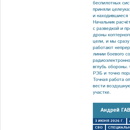
беспилотных сис
приняли целеука
и находившиеся 
Начальник расчё
с разведкой и п
дроны коптерног
цели, и мы сраз
работают непрер
линии боевого с
радиоэлектронно
вглубь обороны.
РЭБ и точно пор
Точная работа о
вести воздушную
участке.
Андрей ГА
3 ИЮНЯ 2026 Г.
СВО
СПЕЦИАЛЬН