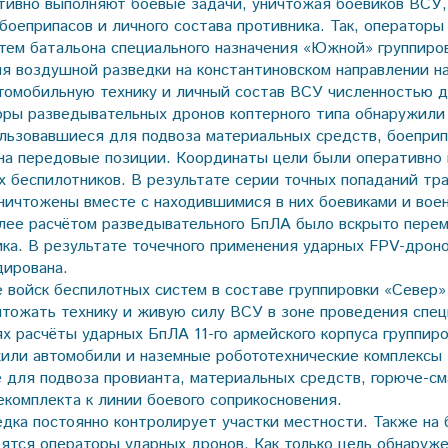
ивно выполняют боевые задачи, уничтожая боевиков ВСУ,
боеприпасов и личного состава противника. Так, операторы
тем батальона специального назначения «Южной» группиров
ия воздушной разведки на константиновском направлении н
томобильную технику и личный состав ВСУ численностью 
оры разведывательных дронов коптерного типа обнаружили 
ользовавшиеся для подвоза материальных средств, боеприп
 на передовые позиции. Координаты цели были оперативно
х беспилотников. В результате серии точных попаданий тр
ничтожены вместе с находившимися в них боевиками и вое
ее расчётом разведывательного БпЛА было вскрыто пере
ика. В результате точечного применения ударных FPV-дрон
дирована.
войск беспилотных систем в составе группировки «Север»
тожать технику и живую силу ВСУ в зоне проведения спец
х расчёты ударных БпЛА 11-го армейского корпуса группиро
или автомобили и наземные робототехнические комплексы
 для подвоза провианта, материальных средств, горюче-с
екомплекта к линии боевого соприкосновения.
дка постоянно контролирует участки местности. Также на
ятся операторы ударных дронов. Как только цель обнаруже