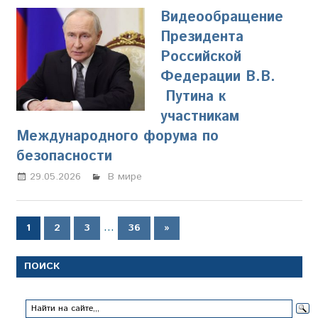
Видеообращение
Президента
Российской
Федерации В.В.
Путина к
участникам
Международного форума по
безопасности
29.05.2026
Марина Щербакова
В мире
Пагинация
…
Следующие
1
2
3
36
»
записи
записей
ПОИСК