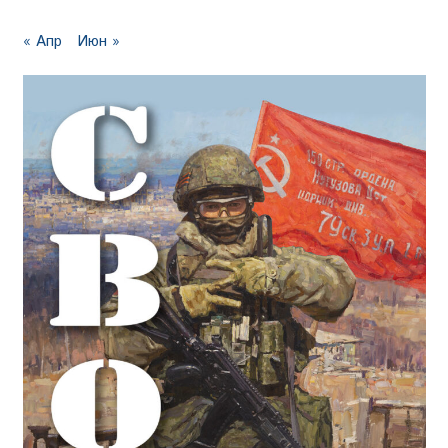
« Апр
Июн »