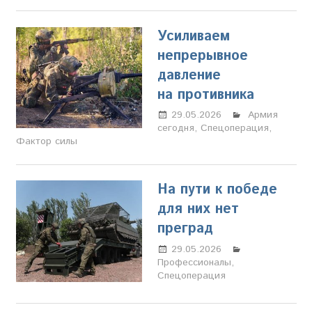
Усиливаем
непрерывное
давление
на противника
29.05.2026
Марина
Армия
сегодня
,
Спецоперация
Щербакова
,
Фактор силы
На пути к победе
для них нет
преград
29.05.2026
Марина
Профессионалы
Щербакова
,
Спецоперация