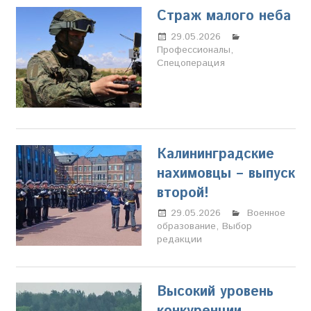
Страж малого неба
29.05.2026
Марина
Профессионалы
Щербакова
,
Спецоперация
Калининградские
нахимовцы – выпуск
второй!
29.05.2026
Марина
Военное
образование
,
Выбор
Щербакова
редакции
Высокий уровень