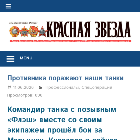
Перейти
к
содержимому
"
з
Газета
Вооружённых
MENU
Сил
Российской
Федерации
Противника поражают наши танки
*
выходит
11.06.2026
Марина Щербакова
Профессионалы
,
Спецоперация
с
Просмотров:
890
1
января
Командир танка с позывным
1924
«Флэш» вместе со своим
года
экипажем прошёл бои за