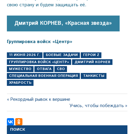
свою страну и будем защищать её.
Дмитрий КОРНЕВ, «Красная звезда»
Группировка войск «Центр»
11 ИЮНЯ 2026 Г.
БОЕВЫЕ ЗАДАЧИ
ГЕРОИ Z
ГРУППИРОВКА ВОЙСК «ЦЕНТР»
ДМИТРИЙ КОРНЕВ
МУЖЕСТВО
ОТВАГА
СВО
СПЕЦИАЛЬНАЯ ВОЕННАЯ ОПЕРАЦИЯ
ТАНКИСТЫ
ХРАБРОСТЬ
Навигация
Предыдущая
Рекордный рывок к вершине
запись:
Следующая
Учись, чтобы побеждать
по
запись:
записям
ПОИСК