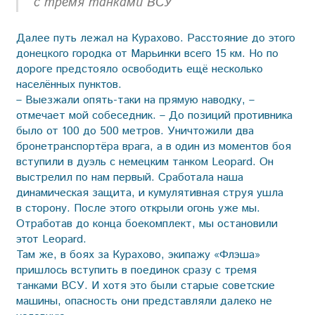
с тремя танками ВСУ
Далее путь лежал на Курахово. Расстояние до этого
донецкого городка от Марьинки всего 15 км. Но по
дороге предстояло освободить ещё несколько
населённых пунктов.
– Выезжали опять-таки на прямую наводку, –
отмечает мой собеседник. – До позиций противника
было от 100 до 500 метров. Уничтожили два
бронетранспортёра врага, а в один из моментов боя
вступили в дуэль с немецким танком Leopard. Он
выстрелил по нам первый. Сработала наша
динамическая защита, и кумулятивная струя ушла
в сторону. После этого открыли огонь уже мы.
Отработав до конца боекомплект, мы остановили
этот Leopard.
Там же, в боях за Курахово, экипажу «Флэша»
пришлось вступить в поединок сразу с тремя
танками ВСУ. И хотя это были старые советские
машины, опасность они представляли далеко не