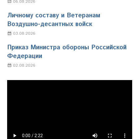
06.08.2026
Марина Щербакова
Личному составу и Ветеранам
Воздушно-десантных войск
03.08.2026
Марина Щербакова
Приказ Министра обороны Российской
Федерации
02.08.2026
Настя Свиридова