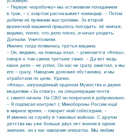
условную.
– Первую «коробочку» мы остановили попаданием
в трак, – с азартом рассказывает командир. – Потом
добили её прямыми выстрелами. За второй
вражеской машиной пришлось поездить: её экипаж,
видимо, понял, что дело плохо, и начал уходить.
Догнали. Уничтожили.
Именно тогда появилась третья машина.
– Он, видимо, на помощь ехал, – усмехается «Флэш»,
говоря о том самом третьем танке. – Да вот ведь
какое дело – не успел. Он нас не сразу заметил, а мы
его – сразу. Наводчик доложил обстановку, и мы
отработали по цели. Удачно.
«Флэш», награждённый орденом Мужества и двумя
медалями «За отвагу», на спецоперации почти
с самого начала. На СВО он попросился добровольно.
– Я подписал контракт с Минобороны России ещё
в мирное время, – говорит мой собеседник. –
И именно на службу в танковых войсках. С другом
детства мы уже больше двух лет воюем в одном
экипаже, он у нас наводчик-оператор. Мы любим