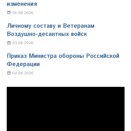
изменения
06.08.2026
Марина Щербакова
Личному составу и Ветеранам
Воздушно-десантных войск
03.08.2026
Марина Щербакова
Приказ Министра обороны Российской
Федерации
02.08.2026
Настя Свиридова