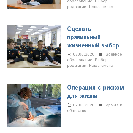
образование
,
Выбор
Свиридова
редакции
,
Наша смена
Сделать
правильный
жизненный выбор
02.06.2026
Настя
Военное
образование
,
Выбор
Свиридова
редакции
,
Наша смена
Операция с риском
для жизни
02.06.2026
Настя
Армия и
общество
Свиридова