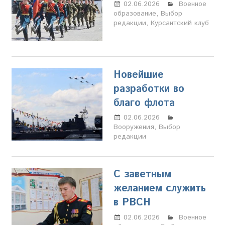
02.06.2026
Настя
Военное
образование
,
Выбор
Свиридова
редакции
,
Курсантский клуб
Новейшие
разработки во
благо флота
02.06.2026
Настя
Вооружения
,
Выбор
Свиридова
редакции
С заветным
желанием служить
в РВСН
02.06.2026
Настя
Военное