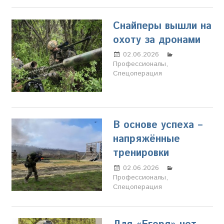
Снайперы вышли на
охоту за дронами
02.06.2026
Настя
Профессионалы
Свиридова
,
Спецоперация
В основе успеха –
напряжённые
тренировки
02.06.2026
Настя
Профессионалы
Свиридова
,
Спецоперация