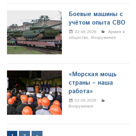
Боевые машины с
учётом опыта СВО
02.06.2026
Настя
Армия и
общество
,
Вооружения
Свиридова
«Морская мощь
страны – наша
работа»
02.06.2026
Настя
Вооружения
Свиридова
Пагинация
Следующие
1
2
»