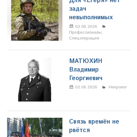
Для «Егеря» нет
задач
невыполнимых
02.06.2026
Настя
Профессионалы
Свиридова
,
Спецоперация
МАТЮХИН
Владимир
Георгиевич
02.06.2026
Настя
Некролог
Свиридова
Связь времён не
рвётся