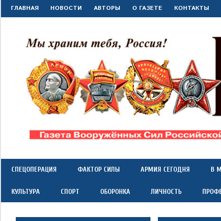
Перейти
ГЛАВНАЯ
НОВОСТИ
АВТОРЫ
О ГАЗЕТЕ
КОНТАКТЫ
к
содержимому
"Красная
Газета
Вооружённых
Сил
звезда"
СПЕЦОПЕРАЦИЯ
ФАКТОР СИЛЫ
АРМИЯ СЕГОДНЯ
В 
Российской
Федерации
КУЛЬТУРА
СПОРТ
ОБОРОНКА
ЛИЧНОСТЬ
ПРОФ
*
выходит