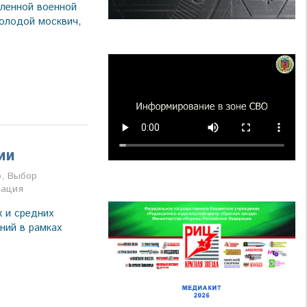
ленной военной
олодой москвич,
ии
а
о
,
Выбор
рация
 и средних
ний в рамках