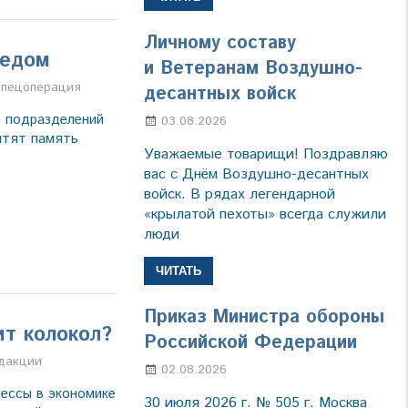
Личному составу
дедом
и Ветеранам Воздушно-
а
пецоперация
десантных войск
 подразделений
03.08.2026
Марина Щербакова
чтят память
Уважаемые товарищи! Поздравляю
вас с Днём Воздушно-десантных
войск. В рядах легендарной
«крылатой пехоты» всегда служили
люди
ЧИТАТЬ
Приказ Министра обороны
ит колокол?
Российской Федерации
а
дакции
02.08.2026
Настя Свиридова
цессы в экономике
30 июля 2026 г. № 505 г. Москва