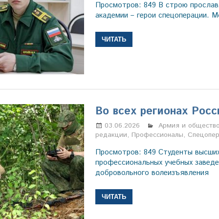
Просмотров: 849 В строю прослав
академии – герои спецоперации. М
ЧИТАТЬ
Во всех регионах Росс
03.06.2026
Марина Щербаков
Армия и обществ
редакции
,
Профессионалы
,
Спецопе
Просмотров: 849 Студенты высших
профессиональных учебных заведе
добровольного волеизъявления
ЧИТАТЬ