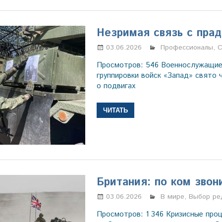
Незримая связь с пра
03.06.2026
Марина Щербаков
Профессионалы
,
С
Просмотров: 546 Военнослужащие
группировки войск «Запад» свято 
о подвигах
ЧИТАТЬ
Британия: по ком звон
03.06.2026
Марина Щербаков
В мире
,
Выбор ре
Просмотров: 1 346 Кризисные про