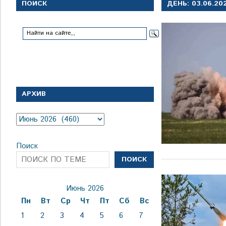
с
ПОИСК
ДЕНЬ:
03.06.20
1
января
1924
года
АРХИВ
Архив
Поиск
ПОИСК
Июнь 2026
Пн
Вт
Ср
Чт
Пт
Сб
Вс
1
2
3
4
5
6
7