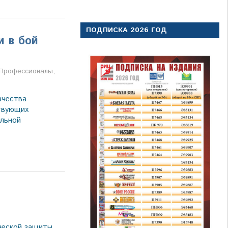
ПОДПИСКА 2026 ГОД
и в бой
а
Профессионалы
,
ачества
твующих
альной
ической защиты