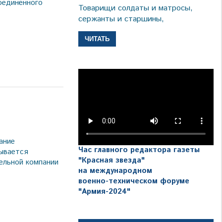
оединённого
Товарищи солдаты и матросы,
сержанты и старшины,
ЧИТАТЬ
а
ание
Час главного редактора газеты
ывается
"Красная звезда"
ельной компании
на международном
военно-техническом форуме
"Армия-2024"