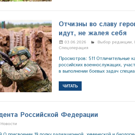
Отчизны во славу геро
идут, не жалея себя
03.06.2026
Марина Щербаков
Выбор редакции
,
Спецоперация
Просмотров: 511 Отличительные к
российских военнослужащих, учас
в выполнении боевых задач специ
ЧИТАТЬ
дента Российской Федерации
Марина Щербакова
Новости
9 О присвоении 19 полку радиационной, химической и биолог