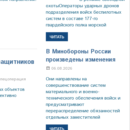
охотыОператоры ударных дронов
подразделения войск беспилотных
систем в составе 177-го
гвардейского полка морской
ЧИТАТЬ
В Минобороны России
произведены изменения
защитников
06.08.2026
Марина Щербакова
Они направлены на
а
пецоперация
совершенствование систем
ых объектов
материального и военно-
ективно
технического обеспечения войск и
предусматривают
перераспределение обязанностей
отдельных заместителей
ЧИТАТЬ