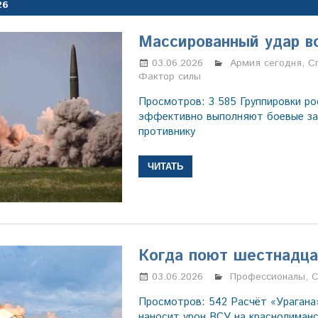
26
Массированный удар в
03.06.2026
Марина Щербаков
Армия сегодня
,
С
Фактор силы
Просмотров: 3 585 Группировки ро
эффективно выполняют боевые за
противнику
ЧИТАТЬ
Когда поют шестнадца
03.06.2026
Марина Щербаков
Профессионалы
,
С
Просмотров: 542 Расчёт «Урагана
наносит урон ВСУ на краснолиманс