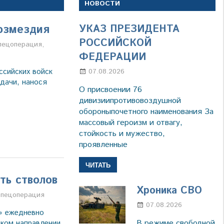
НОВОСТИ
озмездия
УКАЗ ПРЕЗИДЕНТА
РОССИЙСКОЙ
а
пецоперация
,
ФЕДЕРАЦИИ
ссийских войск
07.08.2026
Настя Свиридова
дачи, нанося
О присвоении 76
дивизиипротивовоздушной
обороныпочетного наименования За
массовый героизм и отвагу,
стойкость и мужество,
проявленные
ЧИТАТЬ
ть стволов
Хроника СВО
а
пецоперация
07.08.2026
Настя
» ежедневно
Свиридов
В режиме свободной
ком направлении.