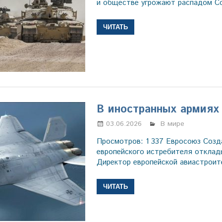
и обществе угрожают распадом С
ЧИТАТЬ
В иностранных армиях
03.06.2026
Марина Щербаков
В мире
Просмотров: 1 337 Евросоюз Созд
европейского истребителя отклад
Директор европейской авиастроит
ЧИТАТЬ